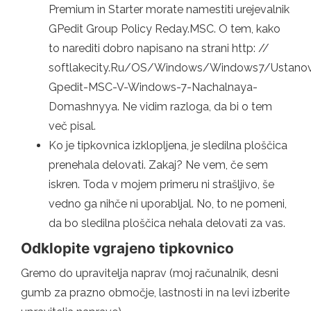
Premium in Starter morate namestiti urejevalnik
GPedit Group Policy Reday.MSC. O tem, kako
to narediti dobro napisano na strani http: //
softlakecity.Ru/OS/Windows/Windows7/Ustano
Gpedit-MSC-V-Windows-7-Nachalnaya-
Domashnyya. Ne vidim razloga, da bi o tem
več pisal.
Ko je tipkovnica izklopljena, je sledilna ploščica
prenehala delovati. Zakaj? Ne vem, če sem
iskren. Toda v mojem primeru ni strašljivo, še
vedno ga nihče ni uporabljal. No, to ne pomeni,
da bo sledilna ploščica nehala delovati za vas.
Odklopite vgrajeno tipkovnico
Gremo do upravitelja naprav (moj računalnik, desni
gumb za prazno območje, lastnosti in na levi izberite