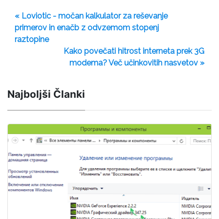
« Loviotic - močan kalkulator za reševanje
primerov in enačb z odvzemom stopenj
raztopine
Kako povečati hitrost interneta prek 3G
modema? Več učinkovitih nasvetov »
Najboljši Članki