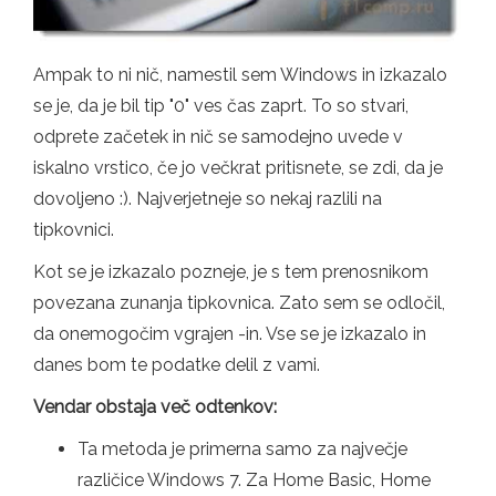
Ampak to ni nič, namestil sem Windows in izkazalo
se je, da je bil tip "0" ves čas zaprt. To so stvari,
odprete začetek in nič se samodejno uvede v
iskalno vrstico, če jo večkrat pritisnete, se zdi, da je
dovoljeno :). Najverjetneje so nekaj razlili na
tipkovnici.
Kot se je izkazalo pozneje, je s tem prenosnikom
povezana zunanja tipkovnica. Zato sem se odločil,
da onemogočim vgrajen -in. Vse se je izkazalo in
danes bom te podatke delil z vami.
Vendar obstaja več odtenkov:
Ta metoda je primerna samo za največje
različice Windows 7. Za Home Basic, Home