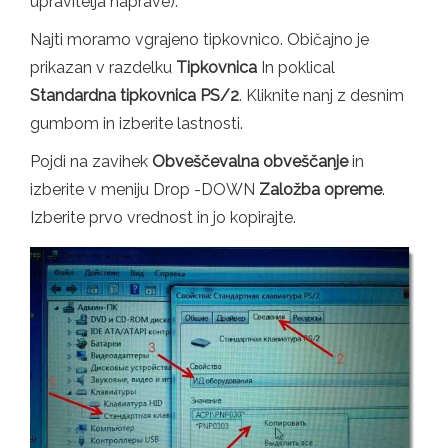
upravitelja naprave).
Najti moramo vgrajeno tipkovnico. Običajno je
prikazan v razdelku
Tipkovnica
In poklical
Standardna tipkovnica PS/2
. Kliknite nanj z desnim
gumbom in izberite lastnosti.
Pojdi na zavihek
Obveščevalna obveščanje
in
izberite v meniju Drop -DOWN
Založba opreme
.
Izberite prvo vrednost in jo kopirajte.