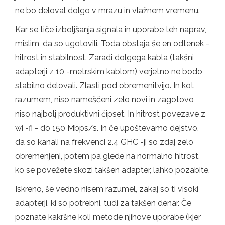
ne bo deloval dolgo v mrazu in vlažnem vremenu.
Kar se tiče izboljšanja signala in uporabe teh naprav,
mislim, da so ugotovili. Toda obstaja še en odtenek -
hitrost in stabilnost. Zaradi dolgega kabla (takšni
adapterji z 10 -metrskim kablom) verjetno ne bodo
stabilno delovali. Zlasti pod obremenitvijo. In kot
razumem, niso nameščeni zelo novi in ​​zagotovo
niso najbolj produktivni čipset. In hitrost povezave z
wi -fi - do 150 Mbps/s. In če upoštevamo dejstvo,
da so kanali na frekvenci 2.4 GHC -ji so zdaj zelo
obremenjeni, potem pa glede na normalno hitrost,
ko se povežete skozi takšen adapter, lahko pozabite.
Iskreno, še vedno nisem razumel, zakaj so ti visoki
adapterji, ki so potrebni, tudi za takšen denar. Če
poznate kakršne koli metode njihove uporabe (kjer