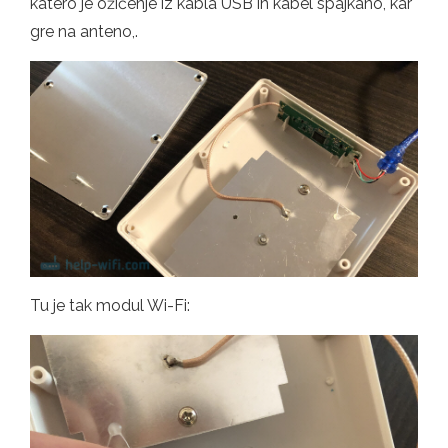
katero je ožičenje iz kabla USB in kabel spajkano, kar
gre na anteno,.
Tu je tak modul Wi-Fi: