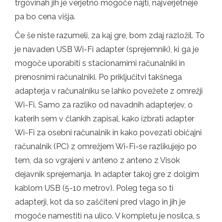
trgovinah jih je verjetno mogoče najti, najverjetneje
pa bo cena višja.
Če še niste razumeli, za kaj gre, bom zdaj razložil. To
je navaden USB Wi-Fi adapter (sprejemnik), ki ga je
mogoče uporabiti s stacionarnimi računalniki in
prenosnimi računalniki. Po priključitvi takšnega
adapterja v računalniku se lahko povežete z omrežji
Wi-Fi. Samo za razliko od navadnih adapterjev, o
katerih sem v člankih zapisal, kako izbrati adapter
Wi-Fi za osebni računalnik in kako povezati običajni
računalnik (PC) z omrežjem Wi-Fi-se razlikujejo po
tem, da so vgrajeni v anteno z anteno z Visok
dejavnik sprejemanja. In adapter takoj gre z dolgim ​​
kablom USB (5-10 metrov). Poleg tega so ti
adapterji, kot da so zaščiteni pred vlago in jih je
mogoče namestiti na ulico. V kompletu je nosilca, s