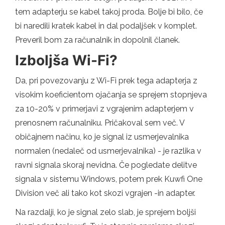
tem adapterju se kabel takoj proda. Bolje bi bilo, če
bi naredili kratek kabel in dal podaljšek v komplet.
Preveril bom za računalnik in dopolnil članek.
Izboljša Wi-Fi?
Da, pri povezovanju z Wi-Fi prek tega adapterja z
visokim koeficientom ojačanja se sprejem stopnjeva
za 10-20% v primerjavi z vgrajenim adapterjem v
prenosnem računalniku. Pričakoval sem več. V
običajnem načinu, ko je signal iz usmerjevalnika
normalen (nedaleč od usmerjevalnika) - je razlika v
ravni signala skoraj nevidna. Če pogledate delitve
signala v sistemu Windows, potem prek Kuwfi One
Division več ali tako kot skozi vgrajen -in adapter.
Na razdalji, ko je signal zelo slab, je sprejem boljši