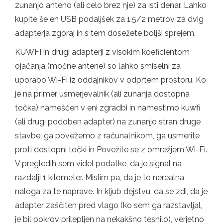
zunanjo anteno (ali celo brez nje) za isti denar. Lahko
kupite še en USB podaljšek za 1.5/2 metrov za dvig
adapterja zgoraj in s tem dosežete boljši sprejem.
KUWFI in drugi adapterji z visokim koeficientom
ojačanja (močne antene) so lahko smiselni za
uporabo Wi-Fi iz oddajnikov v odprtem prostoru. Ko
je na primer usmerjevalnik (ali zunanja dostopna
točka) nameščen v eni zgradbi in namestimo kuwfi
(ali drugi podoben adapter) na zunanjo stran druge
stavbe, ga povežemo z računalnikom, ga usmerite
proti dostopni točki in Povežite se z omrežjem Wi-Fi.
V pregledih sem videl podatke, da je signal na
razdalji 1 kilometer. Mislim pa, da je to nerealna
naloga za te naprave. In kljub dejstvu, da se zdi, da je
adapter zaščiten pred vlago (ko sem ga razstavljal,
je bil pokrov prilepljen na nekakšno tesnilo), verjetno