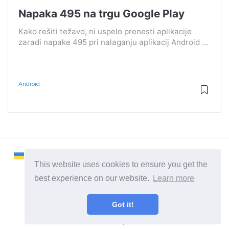
Napaka 495 na trgu Google Play
Kako rešiti težavo, ni uspelo prenesti aplikacije
zaradi napake 495 pri nalaganju aplikacij Android ...
Android
This website uses cookies to ensure you get the
best experience on our website.
Learn more
2026 ©
Remontcompa
Got it!
Vse kategorije
Stran o računalnikih in operacijskih sistemih