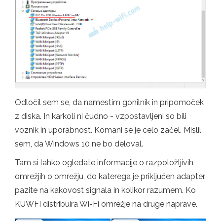
Odločil sem se, da namestim gonilnik in pripomoček
z diska. In karkoli ni čudno - vzpostavljeni so bili
voznik in uporabnost. Komani se je celo začel. Mislil
sem, da Windows 10 ne bo deloval.
Tam si lahko ogledate informacije o razpoložljivih
omrežjih o omrežju, do katerega je priključen adapter,
pazite na kakovost signala in kolikor razumem. Ko
KUWFI distribuira Wi-Fi omrežje na druge naprave.