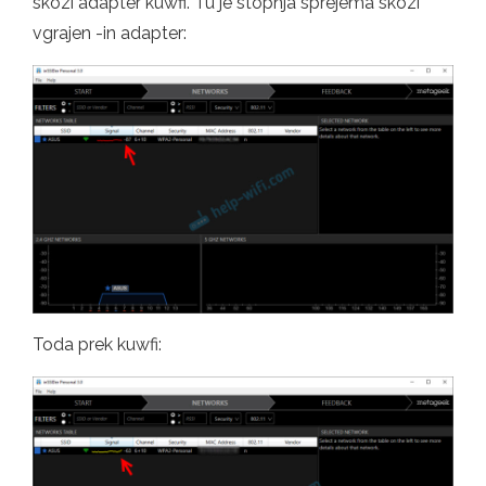
skozi adapter kuwfi. Tu je stopnja sprejema skozi
vgrajen -in adapter:
Toda prek kuwfi: