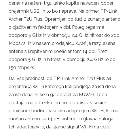
denar na našem trgu lahko kupite navaden, dober
prejemnik USB. In to bo naprava. Na primer, TP-Link
Archer T2U Plus. Opremljen bo tudi z zunanjo anteno
z ojačitvenim faktorjem 5 dbi. Poleg tega ima
podporo 5 GHz in v območju 2.4 GHz hitrost do 200
Mbps/s. In v našem prodajalcu kuwfi je razglašena
antena s krepitvenim koeficientom 14 dbi. Brez
podpore 5 GHz in hitrosti v območju 2.4 GHz le do
150 Mbps/s.
Da, vse prednosti do TP-Link Archer T2U Plus ali
prejemnika Wi-Fi katerega koli podjetja za isti denar
za isti denar, ki sem ga porabil za KUWFI. Toda
obstaja ena odtenka - imamo bodisi z visokim
dobičkom bodisi z visokim adapterjem Wi -Fi, ki ima
močno anteno za 14 dBi antene. In glavna naloga
teh adapterjev je, da ujame signal Wi -Fi na veliki