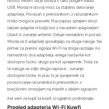
hitrosti. Mislim, da je težava v tako dolgem kablu
USB. Morda ni dovolj moči za stabilno delovanje
adapterja. Povezan z prenosnikom, z računalnikom
ni bilo mogoče preveriti. Pravzaprav sprejem skozi
takšen adapter ni boljši kot z navadnim adapterjem
(zlasti iz zunanje antene). Deluje nestabilno in počasi.
Morda se ti adapterji uporabljajo za druge naloge. Na
primer za prenos signala Wi-Fi na dolge razdalje. Ko
namestimo dva adapterja, enega nastavite kot
dostopno točko, drugo pa kot sprejemnik. Toda za
te naloge se zdijo druge naprave - zunanje
dostopne točke. In prav to je sprejemnik za
povezovanje računalnika in prenosnikov z
brezžičnim omrežjem na mestih s šibkim signalom.
Ker sem že kupil ta kuwfi, si oglejmo podrobneje.
Pregled adapterja Wi-Fi Kuwfi