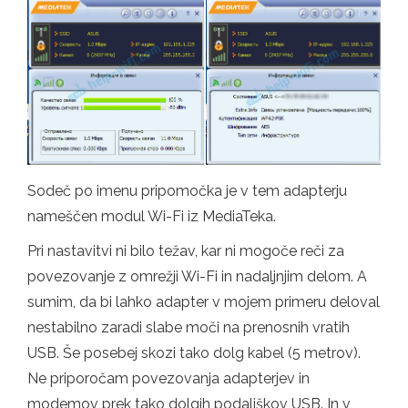
Sodeč po imenu pripomočka je v tem adapterju
nameščen modul Wi-Fi iz MediaTeka.
Pri nastavitvi ni bilo težav, kar ni mogoče reči za
povezovanje z omrežji Wi-Fi in nadaljnjim delom. A
sumim, da bi lahko adapter v mojem primeru deloval
nestabilno zaradi slabe moči na prenosnih vratih
USB. Še posebej skozi tako dolg kabel (5 metrov).
Ne priporočam povezovanja adapterjev in
modemov prek tako dolgih podaljškov USB. In v