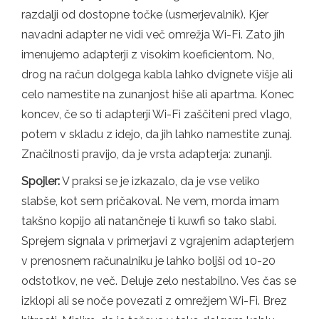
razdalji od dostopne točke (usmerjevalnik). Kjer
navadni adapter ne vidi več omrežja Wi-Fi. Zato jih
imenujemo adapterji z visokim koeficientom. No,
drog na račun dolgega kabla lahko dvignete višje ali
celo namestite na zunanjost hiše ali apartma. Konec
koncev, če so ti adapterji Wi-Fi zaščiteni pred vlago,
potem v skladu z idejo, da jih lahko namestite zunaj.
Značilnosti pravijo, da je vrsta adapterja: zunanji.
Spojler:
V praksi se je izkazalo, da je vse veliko
slabše, kot sem pričakoval. Ne vem, morda imam
takšno kopijo ali natančneje ti kuwfi so tako slabi.
Sprejem signala v primerjavi z vgrajenim adapterjem
v prenosnem računalniku je lahko boljši od 10-20
odstotkov, ne več. Deluje zelo nestabilno. Ves čas se
izklopi ali se noče povezati z omrežjem Wi-Fi. Brez