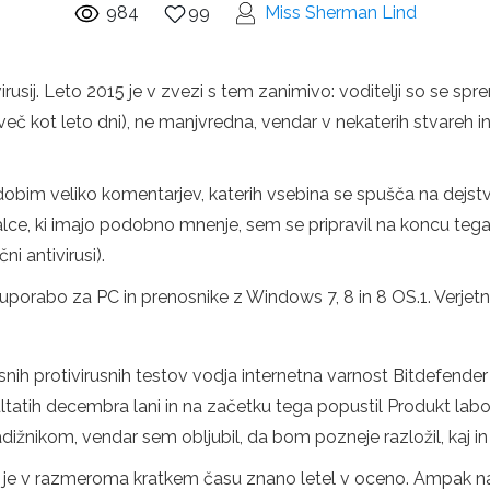
984
99
Miss Sherman Lind
usij. Leto 2015 je v zvezi s tem zanimivo: voditelji so se spreme
aj več kot leto dni), ne manjvredna, vendar v nekaterih stvareh i
sih dobim veliko komentarjev, katerih vsebina se spušča na de
lce, ki imajo podobno mnenje, sem se pripravil na koncu tega 
i antivirusi).
porabo za PC in prenosnike z Windows 7, 8 in 8 OS.1. Verjet
dvisnih protivirusnih testov vodja internetna varnost Bitdefende
ezultatih decembra lani in na začetku tega popustil Produkt lab
dižnikom, vendar sem obljubil, da bom pozneje razložil, kaj in 
 ki je v razmeroma kratkem času znano letel v oceno. Ampak naj