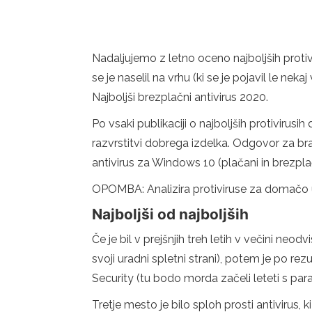
Nadaljujemo z letno oceno najboljših protivir
se je naselil na vrhu (ki se je pojavil le nek
Najboljši brezplačni antivirus 2020.
Po vsaki publikaciji o najboljših protiviru
razvrstitvi dobrega izdelka. Odgovor za bra
antivirus za Windows 10 (plačani in brezplačn
OPOMBA: Analizira protiviruse za domačo u
Najboljši od najboljših
Če je bil v prejšnjih treh letih v večini neo
svoji uradni spletni strani), potem je po r
Security (tu bodo morda začeli leteti s para
Tretje mesto je bilo sploh prosti antivirus,