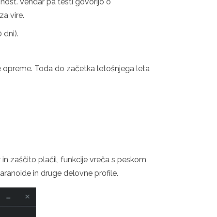
nost. Vendar pa testi govorijo o
za vire.
 dni).
ke opreme. Toda do začetka letošnjega leta
n zaščito plačil, funkcije vreča s peskom,
paranoide in druge delovne profile.