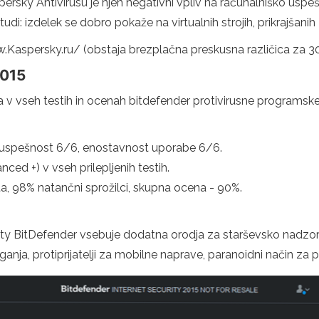
rsky Antivirusu je njen negativni vpliv na računalniško uspeš
di: izdelek se dobro pokaže na virtualnih strojih, prikrajšanih 
w.Kaspersky.ru/ (obstaja brezplačna preskusna različica za 30
2015
a v vseh testih in ocenah bitdefender protivirusne programs
6, uspešnost 6/6, enostavnost uporabe 6/6.
d +) v vseh prilepljenih testih.
, 98% natančni sprožilci, skupna ocena - 90%.
rity BitDefender vsebuje dodatna orodja za starševsko nadzor i
anja, protiprijatelji za mobilne naprave, paranoidni način za 