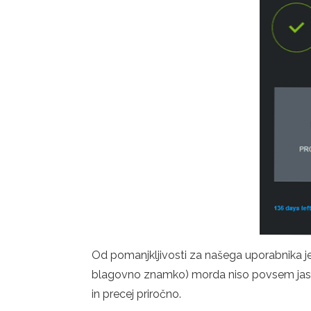
Od pomanjkljivosti za našega uporabnika je
blagovno znamko) morda niso povsem jasne. 
in precej priročno.