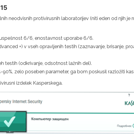
015
ih neodvisnih protivirusnih laboratorijev (niti eden od njih je r
6, uspešnost 6/6, enostavnost uporabe 6/6.
ced +) v vseh opravljenih testih (zaznavanje, brisanje, proa
testih (odkrivanje, odsotnost lažnih del).
 75-90%, zelo poseben parameter, ga bom poskusil razložiti kas
virusni izdelek Kasperskega.