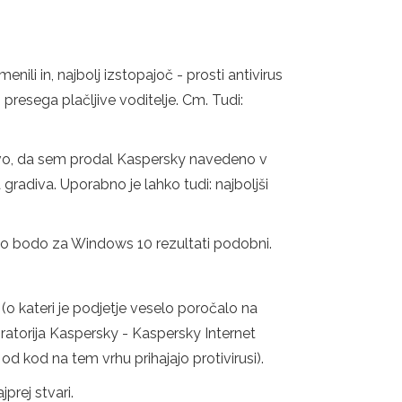
nili in, najbolj izstopajoč - prosti antivirus
n presega plačljive voditelje. Cm. Tudi:
jstvo, da sem prodal Kaspersky navedeno v
gradiva. Uporabno je lahko tudi: najboljši
no bodo za Windows 10 rezultati podobni.
r (o kateri je podjetje veselo poročalo na
oratorija Kaspersky - Kaspersky Internet
od kod na tem vrhu prihajajo protivirusi).
prej stvari.