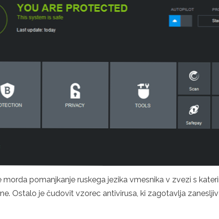
 morda pomanjkanje ruskega jezika vmesnika v zvezi s katerim
Ostalo je čudovit vzorec antivirusa, ki zagotavlja zanesljiv