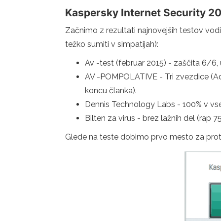
Kaspersky Internet Security 2
Začnimo z rezultati najnovejših testov vodiln
težko sumiti v simpatijah):
Av -test (februar 2015) - zaščita 6/
AV -POMPOLATIVE - Tri zvezdice (Advan
koncu članka).
Dennis Technology Labs - 100% v vseh 
Bilten za virus - brez lažnih del (rap
Glede na teste dobimo prvo mesto za proti