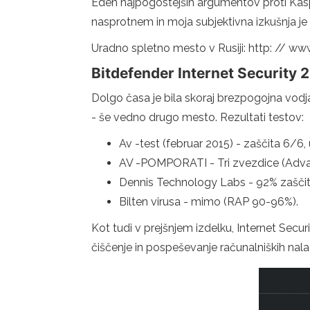
Eden najpogostejših argumentov proti Kaspe
nasprotnem in moja subjektivna izkušnja je tu
Uradno spletno mesto v Rusiji: http: // ww
Bitdefender Internet Security 
Dolgo časa je bila skoraj brezpogojna vodj
- še vedno drugo mesto. Rezultati testov:
Av -test (februar 2015) - zaščita 6/
AV -POMPORATI - Tri zvezdice (Advance
Dennis Technology Labs - 92% zaščita
Bilten virusa - mimo (RAP 90-96%).
Kot tudi v prejšnjem izdelku, Internet Secu
čiščenje in pospeševanje računalniških nalag