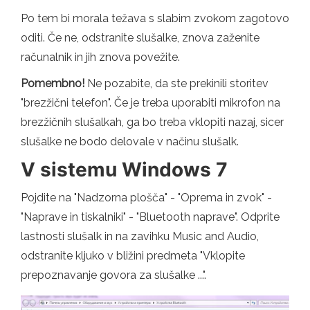
Po tem bi morala težava s slabim zvokom zagotovo
oditi. Če ne, odstranite slušalke, znova zaženite
računalnik in jih znova povežite.
Pomembno!
Ne pozabite, da ste prekinili storitev
"brezžični telefon". Če je treba uporabiti mikrofon na
brezžičnih slušalkah, ga bo treba vklopiti nazaj, sicer
slušalke ne bodo delovale v načinu slušalk.
V sistemu Windows 7
Pojdite na "Nadzorna plošča" - "Oprema in zvok" -
"Naprave in tiskalniki" - "Bluetooth naprave". Odprite
lastnosti slušalk in na zavihku Music and Audio,
odstranite kljuko v bližini predmeta "Vklopite
prepoznavanje govora za slušalke ...".