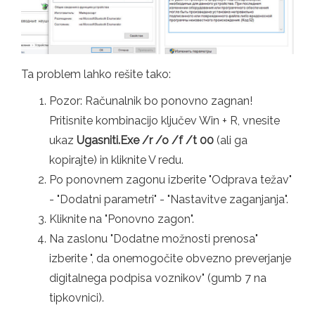
Ta problem lahko rešite tako:
Pozor: Računalnik bo ponovno zagnan!
Pritisnite kombinacijo ključev Win + R, vnesite
ukaz
Ugasniti.Exe /r /o /f /t 00
(ali ga
kopirajte) in kliknite V redu.
Po ponovnem zagonu izberite "Odprava težav"
- "Dodatni parametri" - "Nastavitve zaganjanja".
Kliknite na "Ponovno zagon".
Na zaslonu "Dodatne možnosti prenosa"
izberite ", da onemogočite obvezno preverjanje
digitalnega podpisa voznikov" (gumb 7 na
tipkovnici).