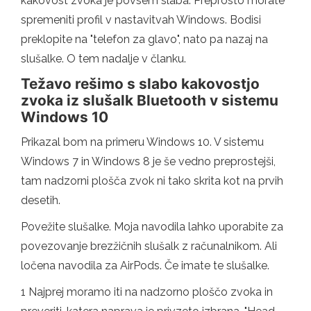
kakovost zvoka je povsem slaba. Preprosto morate
spremeniti profil v nastavitvah Windows. Bodisi
preklopite na "telefon za glavo", nato pa nazaj na
slušalke. O tem nadalje v članku.
Težavo rešimo s slabo kakovostjo
zvoka iz slušalk Bluetooth v sistemu
Windows 10
Prikazal bom na primeru Windows 10. V sistemu
Windows 7 in Windows 8 je še vedno preprostejši,
tam nadzorni plošča zvok ni tako skrita kot na prvih
desetih.
Povežite slušalke. Moja navodila lahko uporabite za
povezovanje brezžičnih slušalk z računalnikom. Ali
ločena navodila za AirPods. Če imate te slušalke.
1 Najprej moramo iti na nadzorno ploščo zvoka in