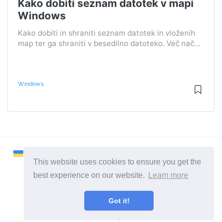
Kako dobiti seznam datotek v mapi
Windows
Kako dobiti in shraniti seznam datotek in vloženih
map ter ga shraniti v besedilno datoteko. Več nač...
Windows
This website uses cookies to ensure you get the
best experience on our website.
Learn more
2026 ©
Remontcompa
Got it!
Vse kategorije
Stran o računalnikih in operacijskih sistemih