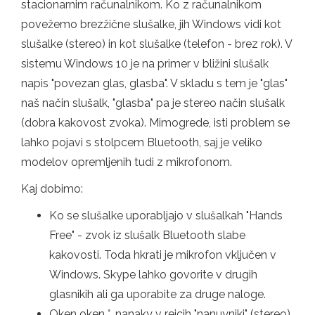
stacionarnim računalnikom. Ko z računalnikom
povežemo brezžične slušalke, jih Windows vidi kot
slušalke (stereo) in kot slušalke (telefon - brez rok). V
sistemu Windows 10 je na primer v bližini slušalk
napis "povezan glas, glasba". V skladu s tem je "glas"
naš način slušalk, "glasba" pa je stereo način slušalk
(dobra kakovost zvoka). Mimogrede, isti problem se
lahko pojavi s stolpcem Bluetooth, saj je veliko
modelov opremljenih tudi z mikrofonom.
Kaj dobimo:
Ko se slušalke uporabljajo v slušalkah "Hands
Free" - zvok iz slušalk Bluetooth slabe
kakovosti. Toda hkrati je mikrofon vključen v
Windows. Skype lahko govorite v drugih
glasnikih ali ga uporabite za druge naloge.
Oken oken °, nanaky v rejcih "nanuyniki" (stereo).