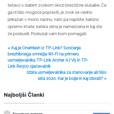
težavo s slabim zvokom skozi brezžične slušalke. Če
ga ni bilo mogoče popraviti, je zvok še vedno
prikazan v mono načinu, nato pa napišite, kakšno
opremo imate, katera okna je nameščena in kaj ste
že poskusili. Poskušal vam bom pomagati.
« Kaj je OneMesh iz TP-Link? Sončenje
brezhibnega omrežja Wi-Fi na primeru
usmerjevalnika TP-Link Archer A7 V5 in TP-
Link Re300 ojačevalnik
Izbira usmerjevalnika za stanovanje ali hišo
leta 2020. Kar je bolje in kaj izbrati? »
Najboljši Članki