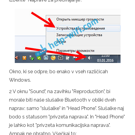
Okno, ki se odpre, bo enako v vseh različicah
Windows.
2 V oknu "Sound", na zavihku "Reproduction", bi
morale biti naše slušalke Bluetooth v obliki dveh
naprav: samo "slušalke" in "Head Phone". Slušalke naj
bodo s statusom "privzeta naprava". In "Head Phone"
je lahko kot "privzeta komunikacijska naprava".
Ampak ne obratno. Všečkaj to: