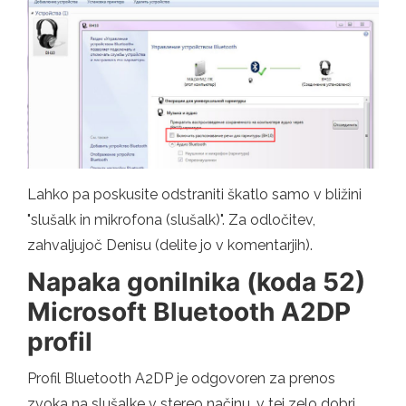
Lahko pa poskusite odstraniti škatlo samo v bližini
"slušalk in mikrofona (slušalk)". Za odločitev,
zahvaljujoč Denisu (delite jo v komentarjih).
Napaka gonilnika (koda 52)
Microsoft Bluetooth A2DP
profil
Profil Bluetooth A2DP je odgovoren za prenos
zvoka na slušalke v stereo načinu, v tej zelo dobri