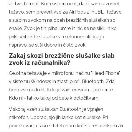
ali tws format. Kot eksperiment, da bi sam razumel
težavo, sem preveril vse za AirPods 2 in JBL. Težave
s slabim zvokom na obeh brezžičnih slušalkah so
enake. Zvok je tih, piha, umre in nič se ne sliši. In ko
priključite iste slušalke s telefonom ali drugo
napravo, se sliši dobro in čisto zvok.
Zakaj skozi brezžične slušalke slab
zvok iz računalnika?
Celotna težava je v mikrofonu, načinu "Head Phone"
v sistemu Windows in zlasti profil Bluetooth. Zdaj
bom vse razložil. Kdo je zainteresiran - preberite.
Kdo ni - lahko takoj odidete k odločitvam.
V skoraj vseh slušalkah Bluetooth je vgrajen
mikrofon. Uporabljajo jih lahko kot slušalke. Pri
povezovanju tako s telefonom kot s prenosnikom ali