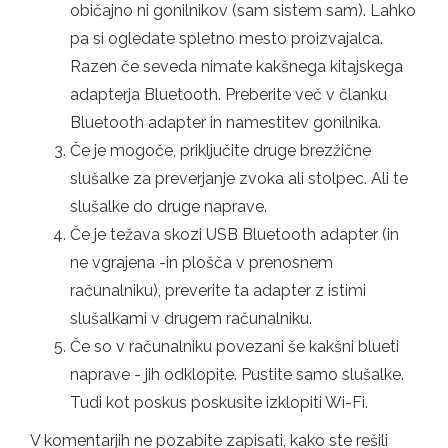
običajno ni gonilnikov (sam sistem sam). Lahko
pa si ogledate spletno mesto proizvajalca.
Razen če seveda nimate kakšnega kitajskega
adapterja Bluetooth. Preberite več v članku
Bluetooth adapter in namestitev gonilnika.
Če je mogoče, priključite druge brezžične
slušalke za preverjanje zvoka ali stolpec. Ali te
slušalke do druge naprave.
Če je težava skozi USB Bluetooth adapter (in
ne vgrajena -in plošča v prenosnem
računalniku), preverite ta adapter z istimi
slušalkami v drugem računalniku.
Če so v računalniku povezani še kakšni blueti
naprave - jih odklopite. Pustite samo slušalke.
Tudi kot poskus poskusite izklopiti Wi-Fi.
V komentarjih ne pozabite zapisati, kako ste rešili