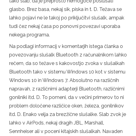
tako slab, da je preprosto nemogoče poslušati
glasbo. Brez basa, nekaj sik, piska in t. D. Težava se
lahko pojavi ne le takoj po priključitvi slušalk, ampak
tudi čez nekaj časa po ponovni povezavi uporaba
nekega programa.
Na podlagi informacij v komentarjih istega članka o
povezovanju slušalk Bluetooth z računalnikom lahko
rečem, da so težave s kakovostjo zvoka v slušalkah
Bluetooth tako v sistemu Windows 10 kot v sistemu
Windows 10 in Windows 7. Absolutno na različnih
napravah, z različnimi adapterji Bluetooth, različnimi
gonilniki itd. D. To pomeni, da v večini primerov to ni
problem določene različice oken, železa, gonilnikov
itd. D. Enako velja za brezžične slušalke. Slab zvok je
lahko v AirPods, nekaj dragih JBL, Marshall,
Sennheiser ali v poceni kitajskih slušalkah. Navaden