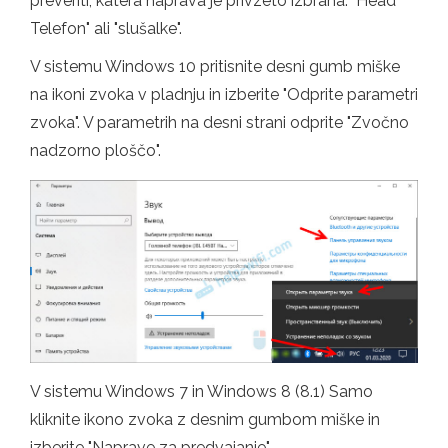
preveriti, katera naprava je privzeto izbrana. "Head
Telefon" ali "slušalke".
V sistemu Windows 10 pritisnite desni gumb miške
na ikoni zvoka v pladnju in izberite "Odprite parametri
zvoka". V parametrih na desni strani odprite "Zvočno
nadzorno ploščo".
V sistemu Windows 7 in Windows 8 (8.1) Samo
kliknite ikono zvoka z desnim gumbom miške in
izberite "Naprave za predvajanje".