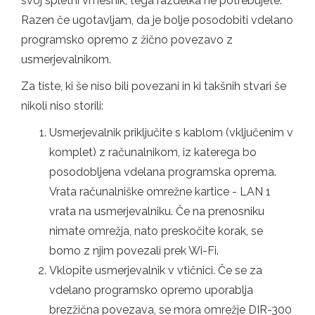
svoj spletni vmesnik, tega razdelka ne potrebujete.
Razen če ugotavljam, da je bolje posodobiti vdelano
programsko opremo z žično povezavo z
usmerjevalnikom.
Za tiste, ki še niso bili povezani in ki takšnih stvari še
nikoli niso storili:
Usmerjevalnik priključite s kablom (vključenim v
komplet) z računalnikom, iz katerega bo
posodobljena vdelana programska oprema.
Vrata računalniške omrežne kartice - LAN 1
vrata na usmerjevalniku. Če na prenosniku
nimate omrežja, nato preskočite korak, se
bomo z njim povezali prek Wi-Fi.
Vklopite usmerjevalnik v vtičnici. Če se za
vdelano programsko opremo uporablja
brezžična povezava, se mora omrežje DIR-300