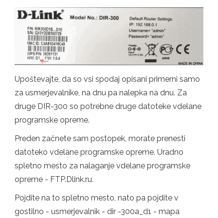
Upoštevajte, da so vsi spodaj opisani primerni samo
za usmerjevalnike, na dnu pa nalepka na dnu. Za
druge DIR-300 so potrebne druge datoteke vdelane
programske opreme.
Preden začnete sam postopek, morate prenesti
datoteko vdelane programske opreme. Uradno
spletno mesto za nalaganje vdelane programske
opreme - FTP.Dlink.ru.
Pojdite na to spletno mesto, nato pa pojdite v
gostilno - usmerjevalnik - dir -300a_d1 - mapa