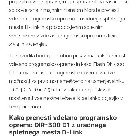
prejšnjih revizij naprave, imajo uporabniki vprašanja, ki
so povezana z majhnim niansom Morate prenesti
vdelano programsko opremo z uradnega spletnega
mesta D-Link in s posodobljenim spletnim
vmesnikom v vdelani programski opremi različice
2.5.4 in 2.5.enajst.
Ta navodila bodo podrobno prikazana, kako prenesti
vdelano programsko opremo in kako Flash Dir -300
D1 z novo različico programske opreme za dve
možnosti za prvotno nameščeno na usmerjevalniku
- 1.0.4 (1.0.11) in 2.5.n. Prav tako bom poskušal
upoštevati vse možne težave, ki se lahko pojavijo v
tem priročniku.
Kako prenesti vdelano programsko
opremo DIR-300 D1 z uradnega
spletnega mesta D-Link