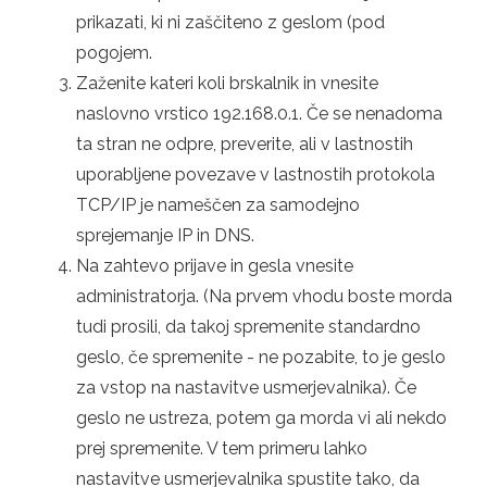
prikazati, ki ni zaščiteno z geslom (pod
pogojem.
Zaženite kateri koli brskalnik in vnesite
naslovno vrstico 192.168.0.1. Če se nenadoma
ta stran ne odpre, preverite, ali v lastnostih
uporabljene povezave v lastnostih protokola
TCP/IP je nameščen za samodejno
sprejemanje IP in DNS.
Na zahtevo prijave in gesla vnesite
administratorja. (Na prvem vhodu boste morda
tudi prosili, da takoj spremenite standardno
geslo, če spremenite - ne pozabite, to je geslo
za vstop na nastavitve usmerjevalnika). Če
geslo ne ustreza, potem ga morda vi ali nekdo
prej spremenite. V tem primeru lahko
nastavitve usmerjevalnika spustite tako, da