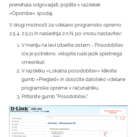
prenehala odgovarjati, pojdite v razdelek
»Opombe« spodaj.
V drugi možnosti za vdelano programsko opremo
2.5.4, 2.5.11 in naslednja 2.n.N, po vnosu nastavitev:
V meniju na levi izberite sistem - Posodobitev
(če je potrebno, vklopite ruski jezik spletnega
vmesnika).
V razdelku »Lokalna posodobitev« kliknite
gumb »Pregled« in določite datoteko vdelane
programske opreme v računalniku.
Pritisnite gumb "Posodobitev".