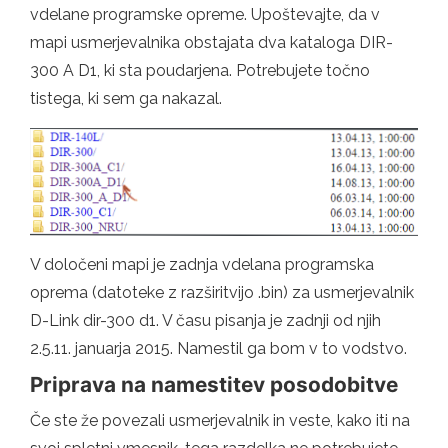
vdelane programske opreme. Upoštevajte, da v
mapi usmerjevalnika obstajata dva kataloga DIR-
300 A D1, ki sta poudarjena. Potrebujete točno
tistega, ki sem ga nakazal.
V določeni mapi je zadnja vdelana programska
oprema (datoteke z razširitvijo .bin) za usmerjevalnik
D-Link dir-300 d1. V času pisanja je zadnji od njih
2.5.11. januarja 2015. Namestil ga bom v to vodstvo.
Priprava na namestitev posodobitve
Če ste že povezali usmerjevalnik in veste, kako iti na