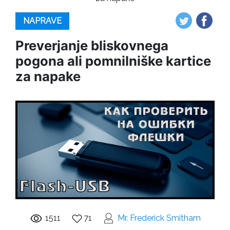
NAPRAVE
Preverjanje bliskovnega
pogona ali pomnilniške kartice
za napake
1511
71
Mr. Frederick Smitham