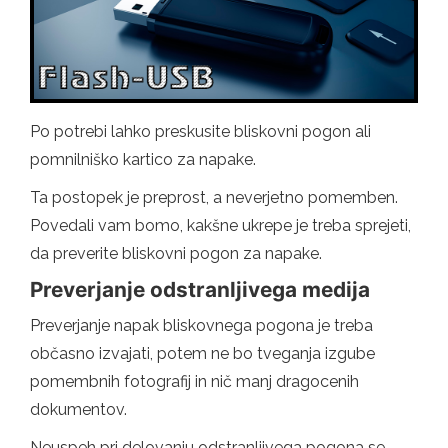
Po potrebi lahko preskusite bliskovni pogon ali
pomnilniško kartico za napake.
Ta postopek je preprost, a neverjetno pomemben.
Povedali vam bomo, kakšne ukrepe je treba sprejeti,
da preverite bliskovni pogon za napake.
Preverjanje odstranljivega medija
Preverjanje napak bliskovnega pogona je treba
občasno izvajati, potem ne bo tveganja izgube
pomembnih fotografij in nič manj dragocenih
dokumentov.
Neuspeh pri delovanju odstranljivega pogona se