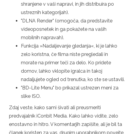
shranjene v vaši napravi, in jih distribuira po
ustreznih kategorijah).
"DLNA Render" (omogoča, da predstavite
videoposnetek in ga pokažete na vaših
mobilnih napravah).
Funkcija »Nadaljevanje gledanja«, ki je lahko
zelo koristna, če filma niste pregledali in
morate na primer teči za delo. Ko pridete
domov, lahko vklopite igralca in takoj
nadaljujete ogled od trenutka, ko ste se ustavili.
"BD-Lite Menu" bo prikazal ustrezen meni za
slike ISO.
Zdaj veste, kako sami šivati ​​ali preusmeriti
predvajalnik iConbit Media. Kako lahko vidite, zelo
enostavno in hitro. V komentarjih zapišite, ali je bil ta
članek koristen za vas, drugim uporabnikom povejte