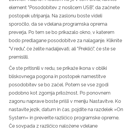
element "Posodobitev z nosilcem USB", da začnete
postopek utripanja. Na zaslonu boste videli
sporočilo, da se vdelana programska oprema
preverja. Po tem se bo prikazalo okno, v katerem
bodo predlagane posodobitve za nalaganje. Kliknite
"V redu", če želite nadaljevati, ali "Prekliči", če ste se
premislili.
Če ste pritisnili v redu, se prikaže ikona v obliki
bliskovnega pogona in postopek namestitve
posodobitev se bo začel. Potem se vse zgodi
podobno kot zgornja priložnost. Po ponovnem
zagonu naprave boste prišli v meniju Nastavitve. Ko
nastavite jezik, datum in čas, pojdite na razdelek »On
System« in preverite različico programske opreme.
Če sovpada z različico naložene vdelane