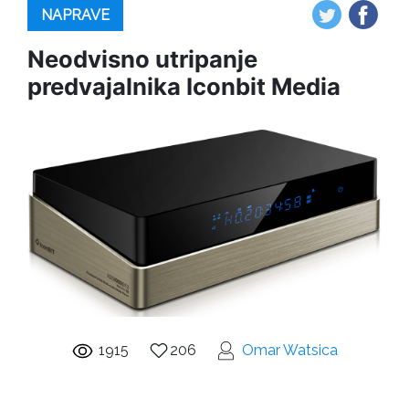
NAPRAVE
Neodvisno utripanje
predvajalnika Iconbit Media
1915
206
Omar Watsica