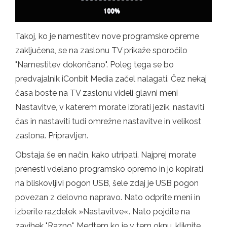
Takoj, ko je namestitev nove programske opreme
zaključena, se na zaslonu TV prikaže sporočilo
"Namestitev dokončano". Poleg tega se bo
predvajalnik iConbit Media začel nalagati. Čez nekaj
časa boste na TV zaslonu videli glavni meni
Nastavitve, v katerem morate izbrati jezik, nastaviti
čas in nastaviti tudi omrežne nastavitve in velikost
zaslona. Pripravljen.
Obstaja še en način, kako utripati. Najprej morate
prenesti vdelano programsko opremo in jo kopirati
na bliskovljivi pogon USB, šele zdaj je USB pogon
povezan z delovno napravo. Nato odprite meni in
izberite razdelek »Nastavitve«. Nato pojdite na
zavihek "Razno". Medtem ko je v tem oknu, kliknite