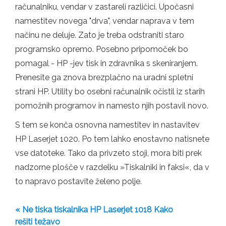
računalniku, vendar v zastareli različici. Upočasni
namestitev novega "drva", vendar naprava v tem
načinu ne deluje. Zato je treba odstraniti staro
programsko opremo. Posebno pripomoček bo
pomagal - HP -jev tisk in zdravnika s skeniranjem.
Prenesite ga znova brezplačno na uradni spletni
strani HP. Utility bo osebni računalnik očistil iz starih
pomožnih programov in namesto njih postavil novo.
S tem se konča osnovna namestitev in nastavitev
HP Laserjet 1020. Po tem lahko enostavno natisnete
vse datoteke. Tako da privzeto stoji, mora biti prek
nadzorne plošče v razdelku »Tiskalniki in faksi«, da v
to napravo postavite želeno polje.
« Ne tiska tiskalnika HP Laserjet 1018 Kako
rešiti težavo