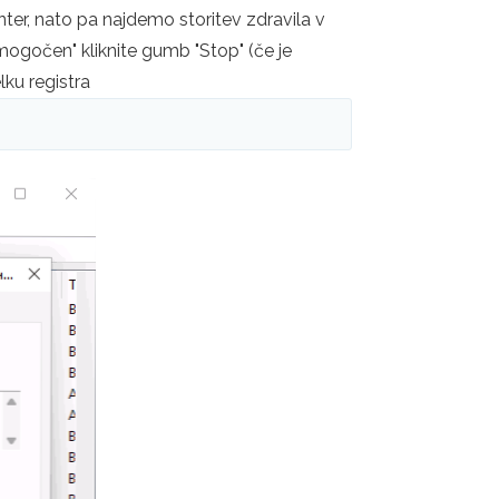
Enter, nato pa najdemo storitev zdravila v
mogočen" kliknite gumb "Stop" (če je
lku registra