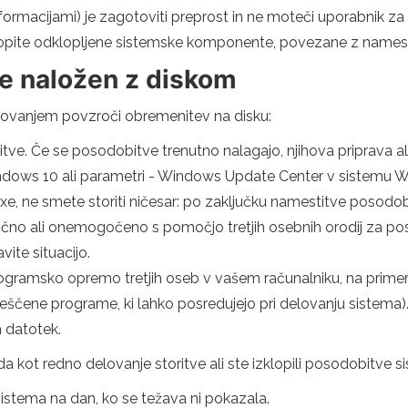
formacijami) je zagotoviti preprost in ne moteči uporabnik z
lopite odklopljene sistemske komponente, povezane z namest
e naložen z diskom
lovanjem povzroči obremenitev na disku:
. Če se posodobitve trenutno nalagajo, njihova priprava ali 
ndows 10 ali parametri - Windows Update Center v sistemu W
ne smete storiti ničesar: po zaključku namestitve posodobit
o ali onemogočeno s pomočjo tretjih osebnih orodij za po
ite situacijo.
programsko opremo tretjih oseb v vašem računalniku, na primer
čene programe, ki lahko posredujejo pri delovanju sistema)
 datotek.
 kot redno delovanje storitve ali ste izklopili posodobitve s
istema na dan, ko se težava ni pokazala.