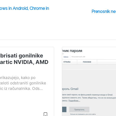
ndows in Android, Chrome in
Prenosnik ne v
brisati gonilnike
kartic NVIDIA, AMD
l
rikazujejo, kako po
celoti odstraniti gonilnike
ic iz računalnika. Ods...