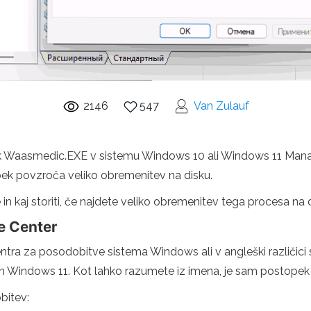
2146
547
Van Zulauf
ek Waasmedic.EXE v sistemu Windows 10 ali Windows 11 Man
pek povzroča veliko obremenitev na disku.
in kaj storiti, če najdete veliko obremenitev tega procesa na 
e Center
tra za posodobitve sistema Windows ali v angleški različici
n Windows 11. Kot lahko razumete iz imena, je sam postopek si
bitev: