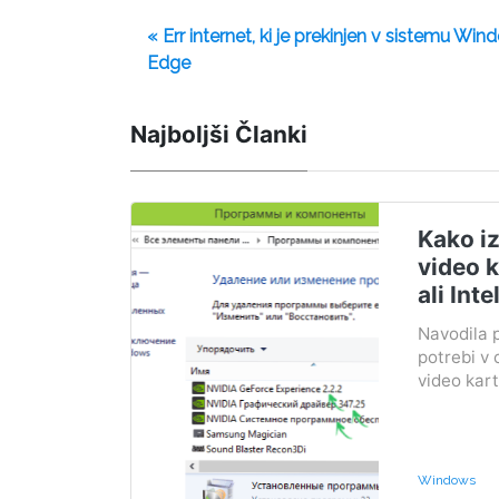
« Err internet, ki je prekinjen v sistemu Wi
Edge
Najboljši Članki
Kako iz
video 
ali Inte
Navodila p
potrebi v 
video kart
Windows