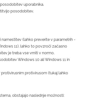
a posodobitev uporabnika.
itvijo posodobitev.
namestitev (lahko preverite v parametrih -
indows 11), lahko to povzroči začasno
ev je treba vse vrniti v normo.
sodobitev Windows 10 ali Windows 11 in
 protivirusnim protivirusom (tukaj lahko
.
istema, obstajajo naslednje možnosti: