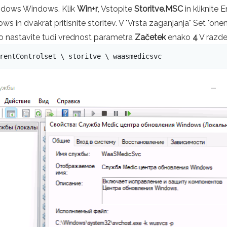
ndows Windows. Klik
Win+r
, Vstopite
Storitve.MSC
in kliknite 
 in dvakrat pritisnite storitev. V "Vrsta zaganjanja" Set "one
ko nastavite tudi vrednost parametra
Začetek
enako
4
V razde
rentControlset \ storitve \ waasmedicsvc