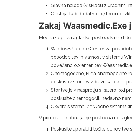
Glavna naloga (v skladu z uradnimi in
Obstaja tudi dodatno, očitno ime: vk
Zakaj Waasmedic.Exe j
Med razlogi, zakaj lahko postopek med de
Windows Update Center za posodobitve
posodobitev in varnost v sistemu Wi
povečano obremenitev Waasmedic.exe, 
Onemogočeno, ki ga onemogočite ročn
poskusov storitev zdravnika, da poprav
Storitve je v nasprotju s katero koli 
poskusite onemogočiti nedavno nameš
Okvare sistema, poškodbe sistemskih
V primeru, da obnašanje postopka ne izgleda
Poskusite uporabiti točke obnovitve s