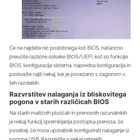
Če ne najdete nič podobnega kot BIOS, natančno
preučite različne odseke BIOS/UEFI, kot so funkcije
BIOS, konfiguracija sistema, napredna konfiguracija in
poskusite najti nekaj, kar je povezano s zagonom v
teh razdelkih.
Razvrstitev nalaganja iz bliskovitega
pogona v starih različicah BIOS
Na starih matičnih ploščah in prenosnih računalnikih
je nekaj funkcij spreminjanja postopka prenosa, še
posebej, če mora uporabnik konfigurirati nalaganje iz
pogona USB. Razmislite o nekaj primerih.