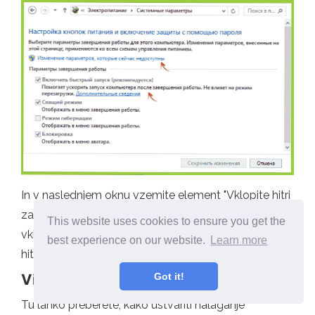
In v naslednjem oknu vzemite element "Vklopite hitri
zagon" - to bi moralo pomagati pri uporabi tipk po
This website uses cookies to ensure you get the
vklopu računalniku. Preberite več: Kako onemogočiti
best experience on our website.
Learn more
hiter začetek sistema Windows 10.
Got it!
Video navodila
Tu lahko preberete, kako ustvariti nalaganje