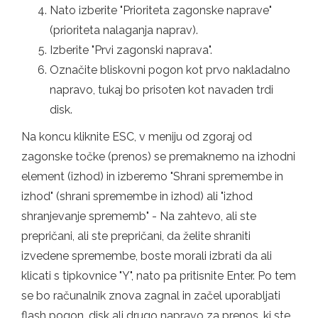
Nato izberite "Prioriteta zagonske naprave"
(prioriteta nalaganja naprav).
Izberite "Prvi zagonski naprava".
Označite bliskovni pogon kot prvo nakladalno
napravo, tukaj bo prisoten kot navaden trdi
disk.
Na koncu kliknite ESC, v meniju od zgoraj od
zagonske točke (prenos) se premaknemo na izhodni
element (izhod) in izberemo "Shrani spremembe in
izhod" (shrani spremembe in izhod) ali "izhod
shranjevanje sprememb" - Na zahtevo, ali ste
prepričani, ali ste prepričani, da želite shraniti
izvedene spremembe, boste morali izbrati da ali
klicati s tipkovnice "Y", nato pa pritisnite Enter. Po tem
se bo računalnik znova zagnal in začel uporabljati
flash pogon, disk ali drugo napravo za prenos, ki ste