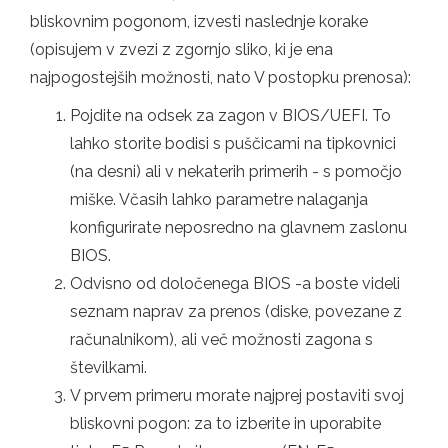
bliskovnim pogonom, izvesti naslednje korake
(opisujem v zvezi z zgornjo sliko, ki je ena
najpogostejših možnosti, nato V postopku prenosa):
Pojdite na odsek za zagon v BIOS/UEFI. To
lahko storite bodisi s puščicami na tipkovnici
(na desni) ali v nekaterih primerih - s pomočjo
miške. Včasih lahko parametre nalaganja
konfigurirate neposredno na glavnem zaslonu
BIOS.
Odvisno od določenega BIOS -a boste videli
seznam naprav za prenos (diske, povezane z
računalnikom), ali več možnosti zagona s
številkami.
V prvem primeru morate najprej postaviti svoj
bliskovni pogon: za to izberite in uporabite