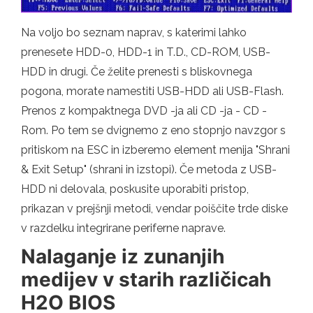
Na voljo bo seznam naprav, s katerimi lahko
prenesete HDD-0, HDD-1 in T.D., CD-ROM, USB-
HDD in drugi. Če želite prenesti s bliskovnega
pogona, morate namestiti USB-HDD ali USB-Flash.
Prenos z kompaktnega DVD -ja ali CD -ja - CD -
Rom. Po tem se dvignemo z eno stopnjo navzgor s
pritiskom na ESC in izberemo element menija "Shrani
& Exit Setup" (shrani in izstopi). Če metoda z USB-
HDD ni delovala, poskusite uporabiti pristop,
prikazan v prejšnji metodi, vendar poiščite trde diske
v razdelku integrirane periferne naprave.
Nalaganje iz zunanjih
medijev v starih različicah
H2O BIOS