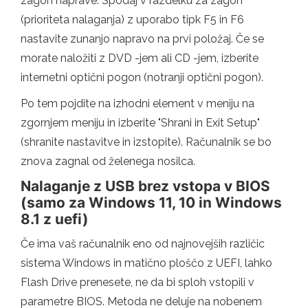
zagon naprave. Spodaj v razdelku za zagon
(prioriteta nalaganja) z uporabo tipk F5 in F6
nastavite zunanjo napravo na prvi položaj. Če se
morate naložiti z DVD -jem ali CD -jem, izberite
internetni optični pogon (notranji optični pogon).
Po tem pojdite na izhodni element v meniju na
zgornjem meniju in izberite "Shrani in Exit Setup"
(shranite nastavitve in izstopite). Računalnik se bo
znova zagnal od želenega nosilca.
Nalaganje z USB brez vstopa v BIOS
(samo za Windows 11, 10 in Windows
8.1 z uefi)
Če ima vaš računalnik eno od najnovejših različic
sistema Windows in matično ploščo z UEFI, lahko
Flash Drive prenesete, ne da bi sploh vstopili v
parametre BIOS. Metoda ne deluje na nobenem