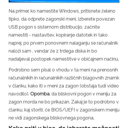
Na primer, ko namestite Windows, pritisnete želeno
tipko, da odprete zagonski meni, izberete povezan
USB pogon s sistemom distribucijo, začnite
namestiti - nastavitev, kopiranje datotek in tako
naprej, po prvem ponovnem nalaganju se računalnik
naloži sam , vendar že z trdega diska in bo
nadaljeval postopek namestitve v običajnem načinu.
Podrobno sem pisal o vhodu v ta meni na prenosnih
računalnikih in računalnikih različnih blagovnih znamk
v članku, kako iti v meni za zagon (obstaja tudi video
navodilo).
Opomba
, da bliskovni pogon v meniju za
zagon morda ne bo prikazan. Zakaj je to podrobno v
članku, kaj storiti, če BIOS/UEFI v zagonskem meniju
ne vidi zagonskega bliskovnega pogona.