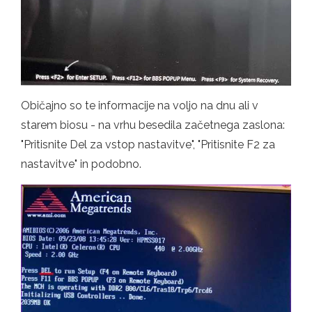
Običajno so te informacije na voljo na dnu ali v
starem biosu - na vrhu besedila začetnega zaslona:
"Pritisnite Del za vstop nastavitve", "Pritisnite F2 za
nastavitve" in podobno.