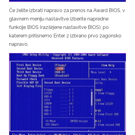
Če želite izbrati napravo za prenos na Award BIOS, v
glavnem meniju nastavitve izberite napredne
funkcije BIOS (razširjene nastavitve BIOS), po
katerem pritisnemo Enter z izbrano prvo zagonsko
napravo.