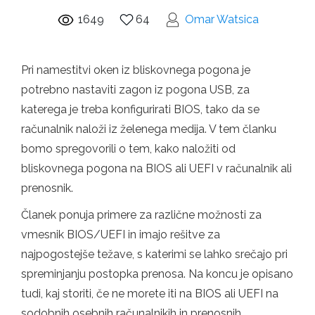
1649
64
Omar Watsica
Pri namestitvi oken iz bliskovnega pogona je
potrebno nastaviti zagon iz pogona USB, za
katerega je treba konfigurirati BIOS, tako da se
računalnik naloži iz želenega medija. V tem članku
bomo spregovorili o tem, kako naložiti od
bliskovnega pogona na BIOS ali UEFI v računalnik ali
prenosnik.
Članek ponuja primere za različne možnosti za
vmesnik BIOS/UEFI in imajo rešitve za
najpogostejše težave, s katerimi se lahko srečajo pri
spreminjanju postopka prenosa. Na koncu je opisano
tudi, kaj storiti, če ne morete iti na BIOS ali UEFI na
sodobnih osebnih računalnikih in prenosnih