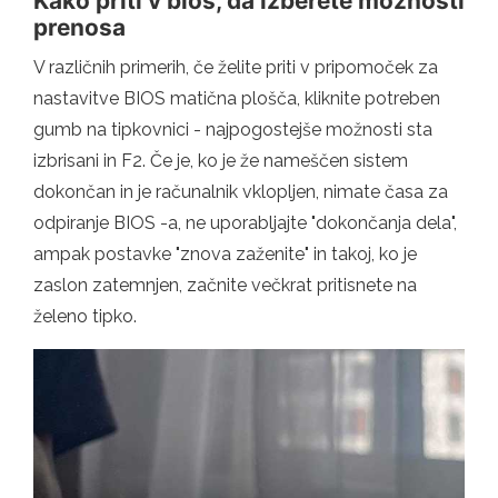
Kako priti v bios, da izberete možnosti
prenosa
V različnih primerih, če želite priti v pripomoček za
nastavitve BIOS matična plošča, kliknite potreben
gumb na tipkovnici - najpogostejše možnosti sta
izbrisani in F2. Če je, ko je že nameščen sistem
dokončan in je računalnik vklopljen, nimate časa za
odpiranje BIOS -a, ne uporabljajte "dokončanja dela",
ampak postavke "znova zaženite" in takoj, ko je
zaslon zatemnjen, začnite večkrat pritisnete na
želeno tipko.