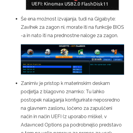
Še ena možnost izvajanja, tudi na Gigabyte:
Zavihek za zagon ni, morate iti na funkcije BIOS
-a in nato iti na prednostne naloge za zagon.
Zanimiv je pristop k materinskim deskam
podjetja z blagovno znamko: Tu lahko
postopek nalaganja konfigurirate neposredno
na glavnem zaslonu, ločeno za zapuščeni
način in način UEFI (z uporabo miške), v
Adavnced Options pa podrobnejšo predstavo