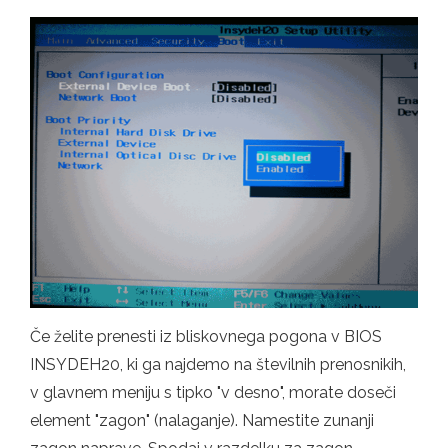
Če želite prenesti iz bliskovnega pogona v BIOS
INSYDEH20, ki ga najdemo na številnih prenosnikih,
v glavnem meniju s tipko "v desno", morate doseči
element "zagon" (nalaganje). Namestite zunanji