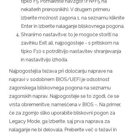
tipko F5 Pomaknite navzgor (FN+F5 na
nekaterih prenosnikih). V drugem primeru
izberite možnost zagona 1, na seznamu kliknite
Enter in izberite nalaganje bliskovnega pogona.
Shranimo nastavitve: to je mogoče storiti na
zavihku Exit ali, najpogosteje - s pritiskom na
tipko F10 s potrditvijo nastavitev shranjevanja
in nastavitvijo izhoda.
Najpogostejša težava pri določanju naprave na
napravi v sodobnem BIOS/UEFI je odsotnost
zagonskega bliskovnega pogona na seznamu
zagonskih naprav. Najpogosteje se to zgodi, če se
vrsta obremenitve, nameščena v BIOS -. Na primer,
če za zgornjo sliko uporabite bliskovni pogon za
Legacy Mode, ga izberite, saj prva naprava za
nalaganje ne bi delovala. Preberite več o težavi in ​​