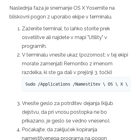
Naslednja faza je snemanje OS X Yosemite na
bliskovni pogon z uporabo ekipe v terminalu.
Zaženite terminal, to lahko storite prek
osvetlitve ali najdete v mapi "Utility" v
programih.
V terminalu vnesite ukaz (pozornost: v tej ekipi
morate zamenjati Remontko z imenom
razdelka, ki ste ga dali v prejšnji 3. točki)
Sudo /Applications /Namestitev \ OS \ X \ Yos
Vnesite geslo za potrditev dejanja (kljub
dejstvu, da pri vnosu postopka ne bo
prikazano, je geslo še vedno vneseno).
Počakajte, da zaključek kopiranja
namestitvenega programa na pogon