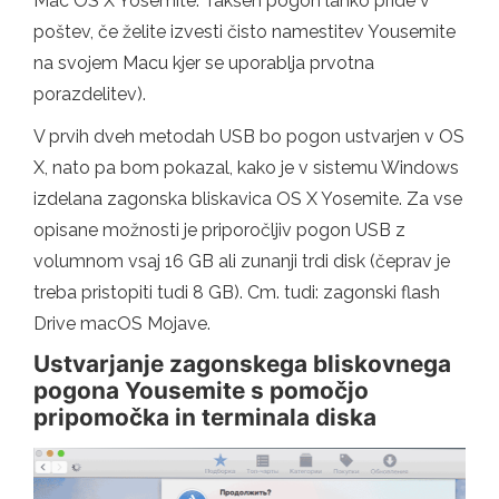
Mac OS X Yosemite. Takšen pogon lahko pride v
poštev, če želite izvesti čisto namestitev Yousemite
na svojem Macu kjer se uporablja prvotna
porazdelitev).
V prvih dveh metodah USB bo pogon ustvarjen v OS
X, nato pa bom pokazal, kako je v sistemu Windows
izdelana zagonska bliskavica OS X Yosemite. Za vse
opisane možnosti je priporočljiv pogon USB z
volumnom vsaj 16 GB ali zunanji trdi disk (čeprav je
treba pristopiti tudi 8 GB). Cm. tudi: zagonski flash
Drive macOS Mojave.
Ustvarjanje zagonskega bliskovnega
pogona Yousemite s pomočjo
pripomočka in terminala diska