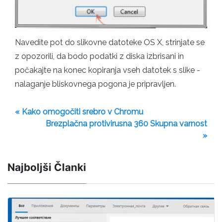
Navedite pot do slikovne datoteke OS X, strinjate se
z opozorili, da bodo podatki z diska izbrisani in
počakajte na konec kopiranja vseh datotek s slike -
nalaganje bliskovnega pogona je pripravljen.
« Kako omogočiti srebro v Chromu
Brezplačna protivirusna 360 Skupna varnost
»
Najboljši Članki