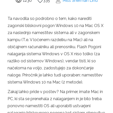
1230
335
Miss Sherman Lind
Ta navodila so podrobno o tem, kako narediti
zagonski bliskovni pogon Windows 10 na Mac OS X
za naslednjo namestitev sistema ali v zagonskem
kampu (T.e. V ločenem razdelku na Mac) ali na
običajnem računalniku ali prenosniku. Flash Pogoni
nalaganja sistema Windows v OS X niso toliko (za
razliko od sistemov Windows), vendar tisti, ki so
načeloma na voljo, zadostujejo za dokončanje
naloge. Priročnik je lahko tudi uporaben: namestitev
sistema Windows 10 na Mac (2 metode).
Zakaj lahko pride v poštev? Na primer, imate Mac in
PC, ki sta se prenehala z nalaganjem in je bilo treba
ponovno namestiti OS ali uporabiti ustvarjeni
nalaganje bliskovnega pogona kot sistem obnovitve