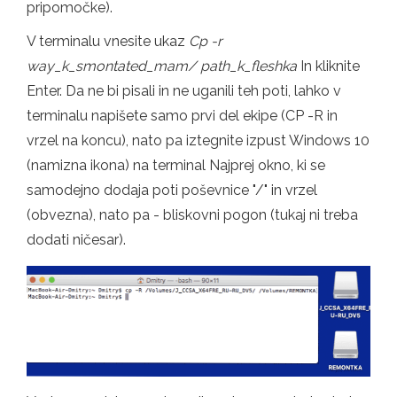
pripomočke).
V terminalu vnesite ukaz
Cp -r
way_k_smontated_mam/ path_k_fleshka
In kliknite
Enter. Da ne bi pisali in ne uganili teh poti, lahko v
terminalu napišete samo prvi del ekipe (CP -R in
vrzel na koncu), nato pa iztegnite izpust Windows 10
(namizna ikona) na terminal Najprej okno, ki se
samodejno dodaja poti poševnice "/" in vrzel
(obvezna), nato pa - bliskovni pogon (tukaj ni treba
dodati ničesar).