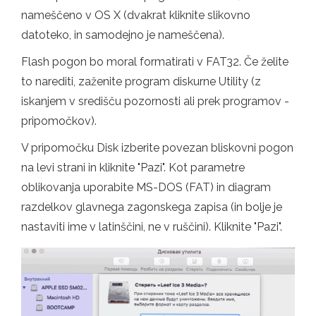
nameščeno v OS X (dvakrat kliknite slikovno
datoteko, in samodejno je nameščena).
Flash pogon bo moral formatirati v FAT32. Če želite
to narediti, zaženite program diskurne Utility (z
iskanjem v središču pozornosti ali prek programov -
pripomočkov).
V pripomočku Disk izberite povezan bliskovni pogon
na levi strani in kliknite "Pazi". Kot parametre
oblikovanja uporabite MS-DOS (FAT) in diagram
razdelkov glavnega zagonskega zapisa (in bolje je
nastaviti ime v latinščini, ne v ruščini). Kliknite "Pazi".