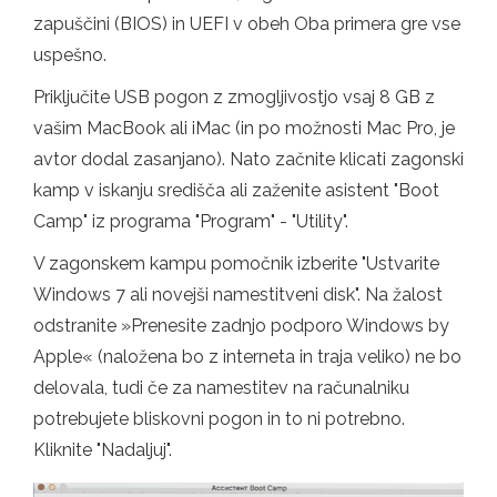
zapuščini (BIOS) in UEFI v obeh Oba primera gre vse
uspešno.
Priključite USB pogon z zmogljivostjo vsaj 8 GB z
vašim MacBook ali iMac (in po možnosti Mac Pro, je
avtor dodal zasanjano). Nato začnite klicati zagonski
kamp v iskanju središča ali zaženite asistent "Boot
Camp" iz programa "Program" - "Utility".
V zagonskem kampu pomočnik izberite "Ustvarite
Windows 7 ali novejši namestitveni disk". Na žalost
odstranite »Prenesite zadnjo podporo Windows by
Apple« (naložena bo z interneta in traja veliko) ne bo
delovala, tudi če za namestitev na računalniku
potrebujete bliskovni pogon in to ni potrebno.
Kliknite "Nadaljuj".