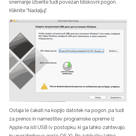
snemanje izberite tudi povezan bliskovni pogon.
Kliknite "Nadaljuj".
Ostaja le čakati na kopijo datotek na pogon, pa tudi
za prenos in namestitev programske opreme iz
Apple na isti USB (v postopku, ki ga lahko zahtevajo,
in uporabnikovo geslo OS X). Po zaključku lahko