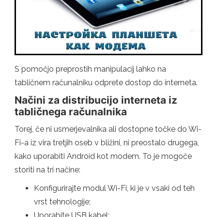
S pomočjo preprostih manipulacij lahko na
tabličnem računalniku odprete dostop do interneta.
Načini za distribucijo interneta iz
tabličnega računalnika
Torej, če ni usmerjevalnika ali dostopne točke do Wi-
Fi-a iz vira tretjih oseb v bližini, ni preostalo drugega,
kako uporabiti Android kot modem. To je mogoče
storiti na tri načine:
Konfigurirajte modul Wi-Fi, ki je v vsaki od teh
vrst tehnologije;
Uporabite USB kabel;