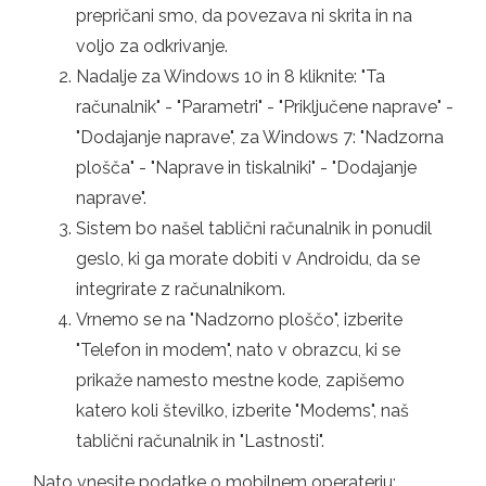
prepričani smo, da povezava ni skrita in na
voljo za odkrivanje.
Nadalje za Windows 10 in 8 kliknite: "Ta
računalnik" - "Parametri" - "Priključene naprave" -
​​"Dodajanje naprave", za Windows 7: "Nadzorna
plošča" - "Naprave in tiskalniki" - "Dodajanje
naprave".
Sistem bo našel tablični računalnik in ponudil
geslo, ki ga morate dobiti v Androidu, da se
integrirate z računalnikom.
Vrnemo se na "Nadzorno ploščo", izberite
"Telefon in modem", nato v obrazcu, ki se
prikaže namesto mestne kode, zapišemo
katero koli številko, izberite "Modems", naš
tablični računalnik in "Lastnosti".
Nato vnesite podatke o mobilnem operaterju: