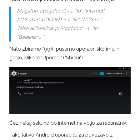
Megafon: at+cgdcont = 1, "ip", "internet"
MTS: AT+CGDCONT = 1, "IP", "MTS.ru "
Tele2 ali beelina: pri+cgdcont = 1, "ip",
"Beeline.ru ".
Nato zbiramo *99#, pustimo uporabniško ime in
geslo, kliknite "Uporabi" ("Shrani").
Čez nekaj sekund bo internet na voljo za računalnik.
Tako lahko Android uporabite za povezavo z