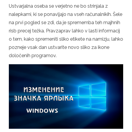
Ustvarjalna oseba se verjetno ne bo strinjala z
nalepkami, ki se ponavljajo na vseh računalnikih. Šele
na prvi pogled se zdi, da je sprememba teh majhnih
risb precej težka. Pravzaprav lahko v lasti informacij
o tem, kako spremeniti sliko etikete na namizju, lahko
pozneje vsak dan ustvarite novo sliko za ikone
določenih programov.