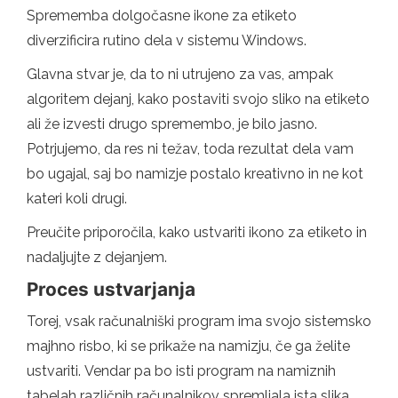
Sprememba dolgočasne ikone za etiketo
diverzificira rutino dela v sistemu Windows.
Glavna stvar je, da to ni utrujeno za vas, ampak
algoritem dejanj, kako postaviti svojo sliko na etiketo
ali že izvesti drugo spremembo, je bilo jasno.
Potrjujemo, da res ni težav, toda rezultat dela vam
bo ugajal, saj bo namizje postalo kreativno in ne kot
kateri koli drugi.
Preučite priporočila, kako ustvariti ikono za etiketo in
nadaljujte z dejanjem.
Proces ustvarjanja
Torej, vsak računalniški program ima svojo sistemsko
majhno risbo, ki se prikaže na namizju, če ga želite
ustvariti. Vendar pa bo isti program na namiznih
tabelah različnih računalnikov spremljala ista slika.