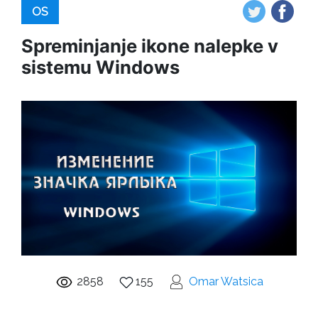
OS
Spreminjanje ikone nalepke v
sistemu Windows
2858
155
Omar Watsica