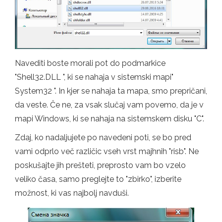
Navediti boste morali pot do podmarkice
"Shell32.DLL ", ki se nahaja v sistemski mapi"
System32 ". In kjer se nahaja ta mapa, smo prepričani,
da veste. Če ne, za vsak slučaj vam povemo, da je v
mapi Windows, ki se nahaja na sistemskem disku "C".
Zdaj, ko nadaljujete po navedeni poti, se bo pred
vami odprlo več različic vseh vrst majhnih "risb". Ne
poskušajte jih prešteti, preprosto vam bo vzelo
veliko časa, samo preglejte to "zbirko", izberite
možnost, ki vas najbolj navduši.