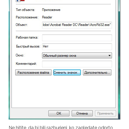
Ne hitite, da bi bili razburjeni, ko zagledate odprto