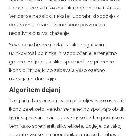
Dobro je, če vam takšna slika popolnoma ustreza.
Vendar se na žalost nekateri uporabniki soočajo z
dejstvom, da nameščene ikone povzročajo
negativna čustva, draženje.
Seveda ne bi smeli delati s tako negativnim,
učinkovitost bo nizka in razpoloženje je nenehno
grozno. Bolje je, da sliko spremenite v primerno
ikono bližnjice, ki bo zabavala vašo osebno
ustvarjalno domišljijo.
Algoritem dejanj
Torej ni treba vprašati svojih prijateljev, kako ustvariti
ikono za etiketo, vendar se nenehno spotikajo ob tihi
tišini, saj so sami samo površinsko lastne podatke o
tem, kako spremeniti sliko etikete. Bolje je, da takoj
zaupate izkušenim uporabnikom, preučite njihova