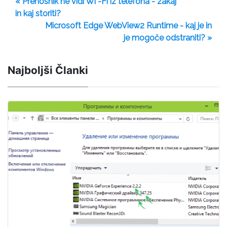
« Prenosnik ne vidi Wi -Fi iz telefona - zakaj
in kaj storiti?
Microsoft Edge WebView2 Runtime - kaj je in
je mogoče odstraniti? »
Najboljši Članki