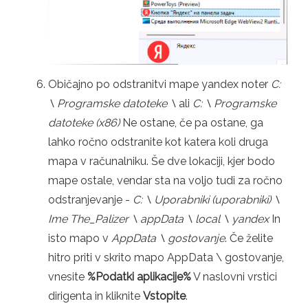
Običajno po odstranitvi mape yandex noter
C:
\ Programske datoteke \
ali
C: \ Programske
datoteke (x86)
Ne ostane, če pa ostane, ga
lahko ročno odstranite kot katera koli druga
mapa v računalniku. Še dve lokaciji, kjer bodo
mape ostale, vendar sta na voljo tudi za ročno
odstranjevanje -
C: \ Uporabniki (uporabniki) \
Ime The_Palizer \ appData \ local \ yandex
In
isto mapo v
AppData \ gostovanje
. Če želite
hitro priti v skrito mapo AppData \ gostovanje,
vnesite
%Podatki aplikacije%
V naslovni vrstici
dirigenta in kliknite
Vstopite
.