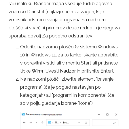
računalniku Brander mapa vsebuje tudi blagovno
znamko Deinstal (najlažji način za zagon, ki je
vmesnik odstranjevanja programa na nadzorni
plošči), ki v večini primerov deluje redno in je njegova
uporaba dovolj Za popolno odstranitev:
Odprite nadzorno ploščo (v sistemu Windows
10 in Windows 11, za to lahko iskanje uporabite
v opravilni vrstici ali v meniju Start ali pritisnete
tipke
Win+r
, Uvesti
Nadzor
in pritisnite Enter).
Na nadzorni plošči izberite element "brisanje
programa" (če je pogled nastavljen po
kategorijah) ali "programi in komponente" (če
so v polju gledanja izbrane "ikone").