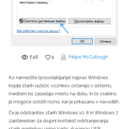
648
4
Felipe McCullough
Ko namestite (posodabljanje) naprav Windows,
kopije starih različic voznikov ostanejo v sistemu,
medtem ko zasedajo mesto na disku. In to vsebino
je mogoče očistiti ročno, kar je prikazano v navodilih.
Če je odstranitev starih Windows 10, 8 in Windows 7
zainteresiran za skupni kontekst odstranjevanja
starih gonilnikov video kartic ali naprav USB,