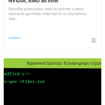
NVIDIA, AMD ali Intel
Navodila prikazujejo, kako po potrebi v celoti
odstraniti gonilnike video kartic iz računalnika.
Ods...
Windows