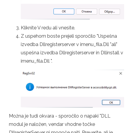
Kliknite V redu ali vnesite.
Z uspehom boste prejeli sporočilo "Uspešna
izvedba Dllregisterserver v imenu_fila.Dll "ali"
uspešna izvedba Dllregisterserver in Dllinstall v
imenu_fila.Dll ".
Možna je tudi okvara - sporočilo o napaki "DLL
modul je naložen, vendar vhodne točke
DllregisterServer ni mogoče najti. Preverite, ali je