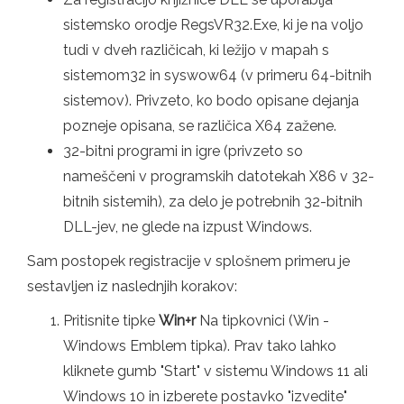
sistemsko orodje RegsVR32.Exe, ki je na voljo
tudi v dveh različicah, ki ležijo v mapah s
sistemom32 in syswow64 (v primeru 64-bitnih
sistemov). Privzeto, ko bodo opisane dejanja
pozneje opisana, se različica X64 zažene.
32-bitni programi in igre (privzeto so
nameščeni v programskih datotekah X86 v 32-
bitnih sistemih), za delo je potrebnih 32-bitnih
DLL-jev, ne glede na izpust Windows.
Sam postopek registracije v splošnem primeru je
sestavljen iz naslednjih korakov:
Pritisnite tipke
Win+r
Na tipkovnici (Win -
Windows Emblem tipka). Prav tako lahko
kliknete gumb "Start" v sistemu Windows 11 ali
Windows 10 in izberete postavko "izvedite"