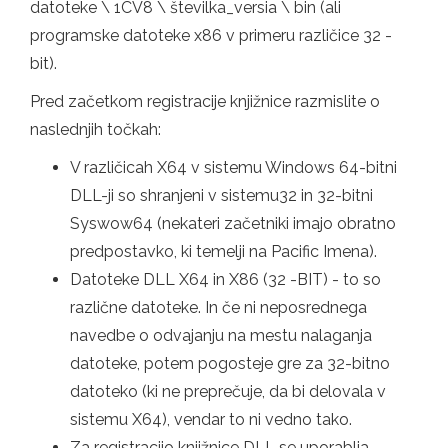
datoteke \ 1CV8 \ številka_versia \ bin (ali
programske datoteke x86 v primeru različice 32 -
bit).
Pred začetkom registracije knjižnice razmislite o
naslednjih točkah:
V različicah X64 v sistemu Windows 64-bitni
DLL-ji so shranjeni v sistemu32 in 32-bitni
Syswow64 (nekateri začetniki imajo obratno
predpostavko, ki temelji na Pacific Imena).
Datoteke DLL X64 in X86 (32 -BIT) - to so
različne datoteke. In če ni neposrednega
navedbe o odvajanju na mestu nalaganja
datoteke, potem pogosteje gre za 32-bitno
datoteko (ki ne preprečuje, da bi delovala v
sistemu X64), vendar to ni vedno tako.
Za registracijo knjižnice DLL se uporablja