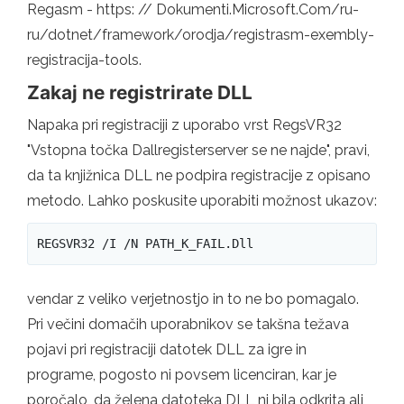
Regasm - https: // Dokumenti.Microsoft.Com/ru-
ru/dotnet/framework/orodja/registrasm-exembly-
registracija-tools.
Zakaj ne registrirate DLL
Napaka pri registraciji z uporabo vrst RegsVR32
"Vstopna točka Dallregisterserver se ne najde", pravi,
da ta knjižnica DLL ne podpira registracije z opisano
metodo. Lahko poskusite uporabiti možnost ukazov:
REGSVR32 /I /N PATH_K_FAIL.Dll
vendar z veliko verjetnostjo in to ne bo pomagalo.
Pri večini domačih uporabnikov se takšna težava
pojavi pri registraciji datotek DLL za igre in
programe, pogosto ni povsem licenciran, kar je
poročalo, da želena datoteka DLL ni bila odkrita ali