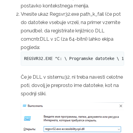
postavko kontekstnega menija.
Vnesite ukaz Regsvr32.exe path_k_fail (če pot
do datoteke vsebuje vrzeli, na primer vzemite
ponudbe), da registrirate knjižnico DLL
comcntr.DLL v 1C (za 64-bitni) lahko ekipa
pogleda:
REGSVR32.EXE "C: \ Programske datoteke \ 1CV8
Če je DLL v sistemu32, ni treba navesti celotne
poti, dovolj je preprosto ime datoteke, kot na
spodnji sliki.