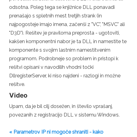
odsotna. Poleg tega se knjižnice DLL ponavadi
prenašajo s spletnih mest tretjih strank (in
najpogosteje imajo imena, začenši z "VC", "MSVC" ali
"D3D"). Rešitev je praviloma preprosta - ugotoviti,
kakšen komponentni nabor je ta DLL in namestite te
komponente s svojim lastnim namestitvenim
programom. Podrobneje so problem in pristopi k
rešitvi opisani v navodilih vhodni točki
DllregisterServer, ki niso najdeni - razlogi in možne
rešitve.
Video
Upam, da je bil cilj dosežen, in število vprašanj,
povezanih z registracijo DLL v sistemu Windows.
« Parametrov IP ni mogoče shraniti - kako