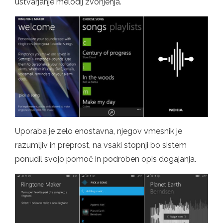
ustvarjanje melodij zvonjenja.
Uporaba je zelo enostavna, njegov vmesnik je
razumljiv in preprost, na vsaki stopnji bo sistem
ponudil svojo pomoč in podroben opis dogajanja.