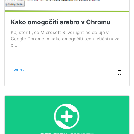
Kako omogočiti srebro v Chromu
Kaj storiti, če Microsoft Silverlight ne deluje v
Google Chrome in kako omogočiti temu vtičniku za
o...
Internet