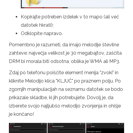
Kopirajte potreben izdelek v to mapo (ali več
datotek hkrati);
Odklopite napravo.
Pomembno je razumeti, da imajo melodije številne
zahteve: največja velikost je 30 megabajtov, zaščita
DRM bi morala biti odsotna, oblika je WMA ali MP3.
Zdaj po telefonu poiščite element menija "zvoki" in
kliknite Melodijo klica "KLJUČ" po praznem polju. Po
zgornjih manipulacijah na seznamu datotek se bodo
prikazale skladbe, ki jih potrebujete. Dovolj je, da
izberete svojo najljubšo melodijo zvonjenja in ohišje
je končano!