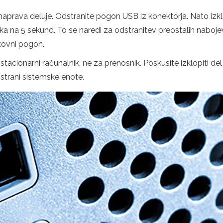
e naprava deluje. Odstranite pogon USB iz konektorja. Nato izklo
ika na 5 sekund. To se naredi za odstranitev preostalih naboj
kovni pogon.
stacionarni računalnik, ne za prenosnik. Poskusite izklopiti de
 strani sistemske enote.