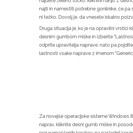
najdete želeno točko, kliknite nanjo z desno
najti in namestiti potrebne gonilnike, če pa
ni težko. Dovolj je, da vnesete iskalno poiz
Druga situacija je, ko je na opravilni vrstic
desnim gumbom miške in izberite "Lastnosti".
odprite upravitelja naprave, nato pa pojdite
lastnosti vsake naprave z imenom "Generic 
Za novejše operacijske sisteme Windows 8.1
naprav, kliknite desni gumb miške in posodo
prej nameščenih korakov na naslednji korak. 