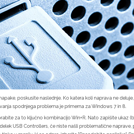
pake, poskusite naslednje. Ko katera koli naprava ne deluje,
evanja spodnjega problema je primerna za Windows 7 in 8.
orabite za to ključno kombinacijo Win+R. Nato zapišite ukaz (
azdelek USB Controllers, če niste našli problematične naprave