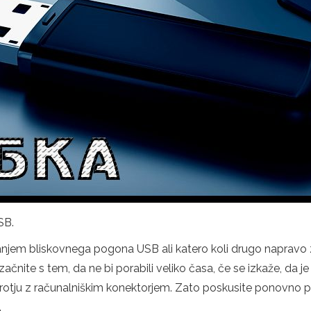
SB.
njem bliskovnega pogona USB ali katero koli drugo napravo z 
čnite s tem, da ne bi porabili veliko časa, če se izkaže, da je
protju z računalniškim konektorjem. Zato poskusite ponovno po
.