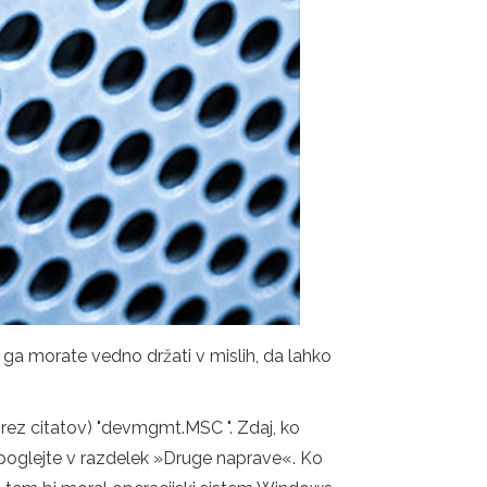
 ga morate vedno držati v mislih, da lahko
brez citatov) "devmgmt.MSC ". Zdaj, ko
, poglejte v razdelek »Druge naprave«. Ko