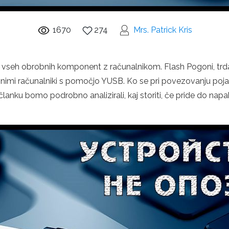
1670
274
Mrs. Patrick Kris
vseh obrobnih komponent z računalnikom. Flash Pogoni, trda ko
mi računalniki s pomočjo YUSB. Ko se pri povezovanju pojavij
lanku bomo podrobno analizirali, kaj storiti, če pride do napa