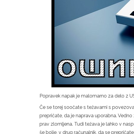
Popravek napak je malomarno za delo z U
Če se torej soočate s težavami s povezova
prepričate, da je naprava uporabna. Vedno za
prav zlomljena. Tudi težava je lahko v nas
še bolje, v drug računalnik, da se prepričate