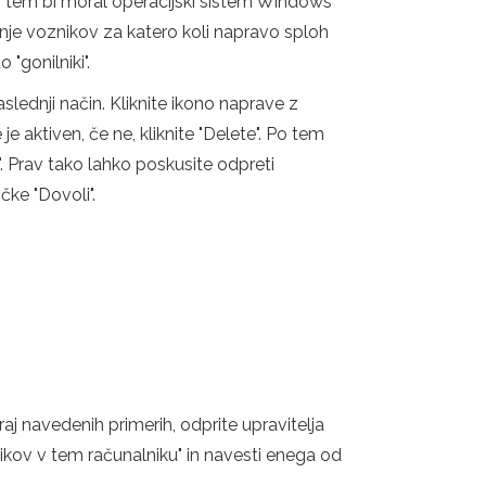
 Po tem bi moral operacijski sistem Windows
kanje voznikov za katero koli napravo sploh
"gonilniki".
aslednji način. Kliknite ikono naprave z
e aktiven, če ne, kliknite "Delete". Po tem
". Prav tako lahko poskusite odpreti
ke "Dovoli".
 navedenih primerih, odprite upravitelja
nikov v tem računalniku" in navesti enega od