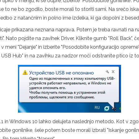
 tipko v meniju, ki se odpre, izberite "Posodobite gonilnike".
 se to ne bo zgodilo, boste morali to storiti sami. Na srečo is
vedbo z natančnim in polno ime izdelka, ki ga dopolni z besedo 
i klicaje prikazana neznana naprava. Potem je treba ravnati na n
 Nato pojdite na zavihek Driver. Kliknite gumb "Roll Back", če j
 v meni "Dejanje" in izberite "Posodobite konfiguracijo opreme
USB Hub" in na zavihku za nadzor moči odstranite ptico iz toč
 in Windows 10 lahko delujeta naslednjo metodo. Kot v zgoraj
bite gonilnike, šele potem boste morali izbrati "Iskanje gonil
Po tem kliknite "Naprej".