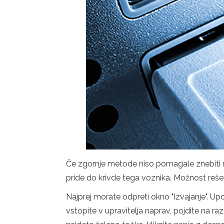
Če zgornje metode niso pomagale znebiti na
pride do krivde tega voznika. Možnost reš
Najprej morate odpreti okno "Izvajanje". Up
vstopite v upravitelja naprav, pojdite na r