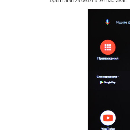
optimiziran za delo na teh napravah.