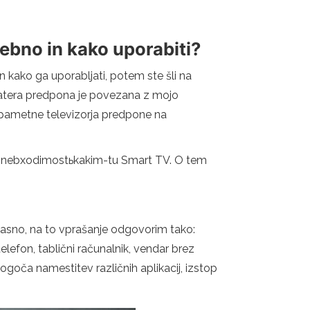
rebno in kako uporabiti?
in kako ga uporabljati, potem ste šli na
katera predpona je povezana z mojo
pu pametne televizorja predpone na
asь nebхodimostьkakim-tu Smart TV. O tem
n jasno, na to vprašanje odgovorim tako:
elefon, tablični računalnik, vendar brez
ogoča namestitev različnih aplikacij, izstop