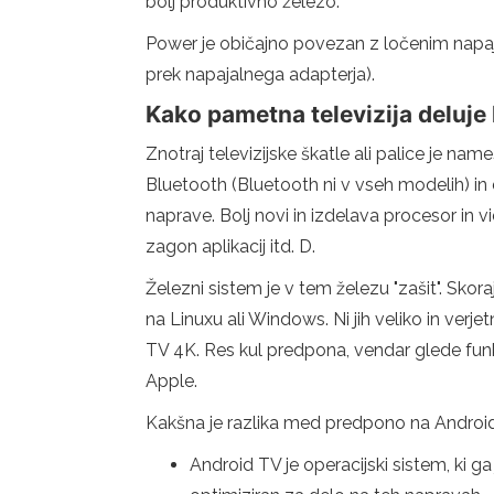
bolj produktivno železo.
Power je običajno povezan z ločenim napaja
prek napajalnega adapterja).
Kako pametna televizija deluje
Znotraj televizijske škatle ali palice je n
Bluetooth (Bluetooth ni v vseh modelih) in 
naprave. Bolj novi in ​​izdelava procesor i
zagon aplikacij itd. D.
Železni sistem je v tem železu "zašit". Skora
na Linuxu ali Windows. Ni jih veliko in ve
TV 4K. Res kul predpona, vendar glede funk
Apple.
Kakšna je razlika med predpono na Androi
Android TV je operacijski sistem, ki g