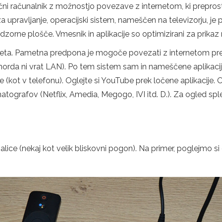
ični računalnik z možnostjo povezave z internetom, ki preprost
o za upravljanje, operacijski sistem, nameščen na televizorju, 
rne plošče. Vmesnik in aplikacije so optimizirani za prikaz r
eta. Pametna predpona je mogoče povezati z internetom pre
morda ni vrat LAN). Po tem sistem sam in nameščene aplikaci
re (kot v telefonu). Oglejte si YouTube prek ločene aplikacije. Og
matografov (Netflix, Amedia, Megogo, IVI itd. D.). Za ogled sp
 palice (nekaj kot velik bliskovni pogon). Na primer, poglejmo si