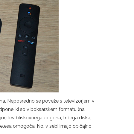
ktna. Neposredno se poveže s televizorjem v
edpone, ki so v boksarskem formatu (na
iključitev bliskovnega pogona, trdega diska,
 telesa omogoča. No, v sebi imajo običajno