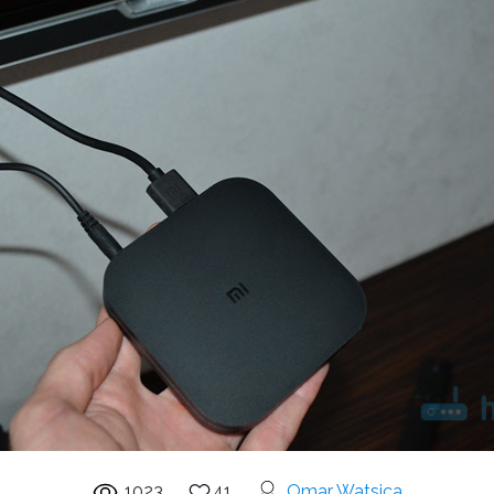
1023
41
Omar Watsica