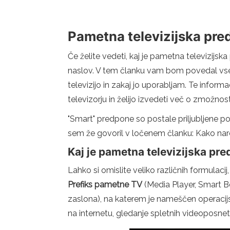
Pametna televizijska predp
Če želite vedeti, kaj je pametna televizijska
naslov. V tem članku vam bom povedal vse 
televizijo in zakaj jo uporabljam. Te infor
televizorju in želijo izvedeti več o zmožnos
"Smart" predpone so postale priljubljene 
sem že govoril v ločenem članku: Kako nared
Kaj je pametna televizijska pr
Lahko si omislite veliko različnih formulaci
Prefiks pametne TV
(Media Player, Smart Bo
zaslona), na katerem je nameščen operacijsk
na internetu, gledanje spletnih videoposnetk