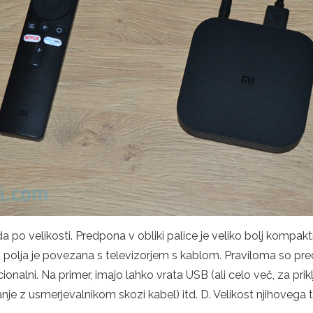
 po velikosti. Predpona v obliki palice je veliko bolj kompa
 polja je povezana s televizorjem s kablom. Praviloma so pr
nkcionalni. Na primer, imajo lahko vrata USB (ali celo več, za pr
nje z usmerjevalnikom skozi kabel) itd. D. Velikost njihovega