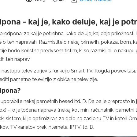
ona - kaj je, kako deluje, kaj je pot
 predpona, za kaj je potrebna, kako deluje, kaj daje priložnosti 
o teh napravah. Razmislite o nekaj primerih, pokazal bom, 
macije bodo koristne predvsem tistim, ki so razmišljali o naku
tih teh naprav.
po nastopu televizorjev s funkcijo Smart TV. Kogda powevil
iti pametno televizijo z običajne televizije.
edpona?
j, uporabite nekaj pametnih besed itd. D. Da pa je preprosto i
x) -To je ločena naprava (nekaj kot mini računalnik, pametni t
i sistem, ki je optimiziran za delo na zaslonu TV in kateri Om
ov, TV kanalov prek interneta, IPTV itd. D.