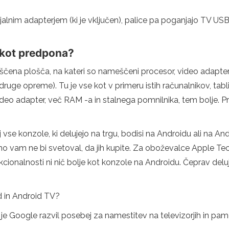
lnim adapterjem (ki je vključen), palice pa poganjajo TV USB
 kot predpona?
ameščena plošča, na kateri so nameščeni procesor, video adapte
druge opreme). Tu je vse kot v primeru istih računalnikov, ta
n video adapter, več RAM -a in stalnega pomnilnika, tem bolje. 
j vse konzole, ki delujejo na trgu, bodisi na Androidu ali na An
rjetno vam ne bi svetoval, da jih kupite. Za oboževalce Apple
cionalnosti ni nič bolje kot konzole na Androidu. Čeprav de
d in Android TV?
a je Google razvil posebej za namestitev na televizorjih in pa