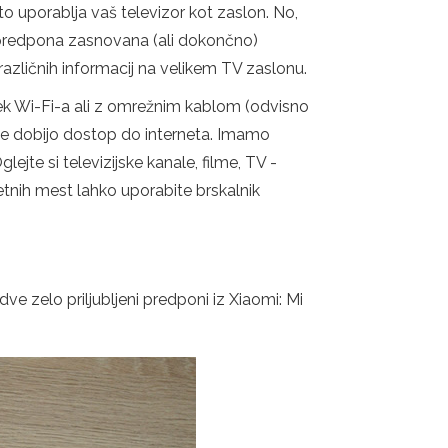
o uporablja vaš televizor kot zaslon. No,
je predpona zasnovana (ali dokončno)
azličnih informacij na velikem TV zaslonu.
k Wi-Fi-a ali z omrežnim kablom (odvisno
je dobijo dostop do interneta. Imamo
lejte si televizijske kanale, filme, TV -
letnih mest lahko uporabite brskalnik
 dve zelo priljubljeni predponi iz Xiaomi: Mi