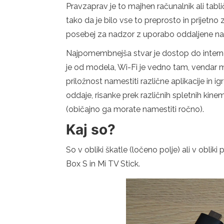
Pravzaprav je to majhen računalnik ali tabl
tako da je bilo vse to preprosto in prijetn
posebej za nadzor z uporabo oddaljene nadzo
Najpomembnejša stvar je dostop do intern
je od modela, Wi-Fi je vedno tam, vendar 
priložnost namestiti različne aplikacije in ig
oddaje, risanke prek različnih spletnih kine
(običajno ga morate namestiti ročno).
Kaj so?
So v obliki škatle (ločeno polje) ali v obliki
Box S in Mi TV Stick.