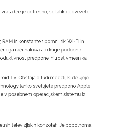
 vrata (če je potrebno, se lahko povežete
r, RAM in konstanten pomnilnik, Wi-Fi in
bličnega računalnika ali druge podobne
Produktivnost predpone, hitrost vmesnika,
droid TV. Obstajajo tudi modeli, ki delujejo
 Technology lahko svetujete predpono Apple
luje v posebnem operacijskem sistemu iz
metnih televizijskih konzolah. Je popolnoma