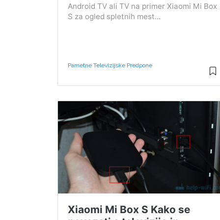
Android TV ali TV na primer Xiaomi Mi Box
S za ogled spletnih mest...
Pametne Televizijske Predpone
Xiaomi Mi Box S Kako se