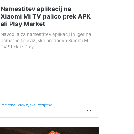
Namestitev aplikacij na
Xiaomi Mi TV palico prek APK
ali Play Market
Navodila za namestitev aplikacij in iger na
pametno televizijsko predpono Xiaomi Mi
TV Stick iz Play...
Pametne Televizijske Predpone