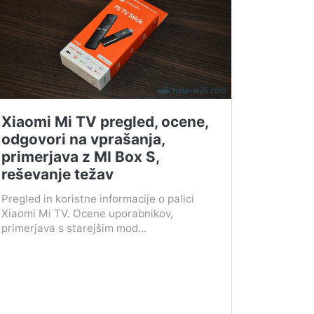
Xiaomi Mi TV pregled, ocene,
odgovori na vprašanja,
primerjava z MI Box S,
reševanje težav
Pregled in koristne informacije o palici
Xiaomi Mi TV. Ocene uporabnikov,
primerjava s starejšim mod...