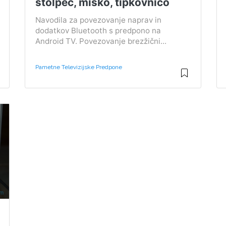
stolpec, miško, tipkovnico
Navodila za povezovanje naprav in
dodatkov Bluetooth s predpono na
Android TV. Povezovanje brezžični...
Pametne Televizijske Predpone