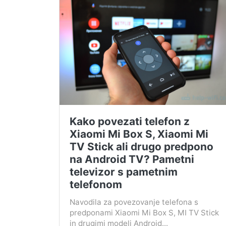
Kako povezati telefon z
Xiaomi Mi Box S, Xiaomi Mi
TV Stick ali drugo predpono
na Android TV? Pametni
televizor s pametnim
telefonom
Navodila za povezovanje telefona s
predponami Xiaomi Mi Box S, MI TV Stick
in drugimi modeli Android...