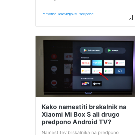
Pametne Televizijske Predpone
Kako namestiti brskalnik na
Xiaomi Mi Box S ali drugo
predpono Android TV?
Namestitev brskalnika na predpono