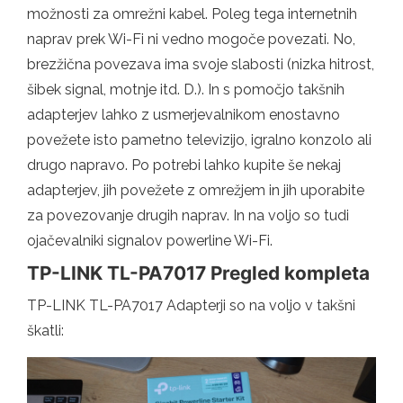
možnosti za omrežni kabel. Poleg tega internetnih
naprav prek Wi-Fi ni vedno mogoče povezati. No,
brezžična povezava ima svoje slabosti (nizka hitrost,
šibek signal, motnje itd. D.). In s pomočjo takšnih
adapterjev lahko z usmerjevalnikom enostavno
povežete isto pametno televizijo, igralno konzolo ali
drugo napravo. Po potrebi lahko kupite še nekaj
adapterjev, jih povežete z omrežjem in jih uporabite
za povezovanje drugih naprav. In na voljo so tudi
ojačevalniki signalov powerline Wi-Fi.
TP-LINK TL-PA7017 Pregled kompleta
TP-LINK TL-PA7017 Adapterji so na voljo v takšni
škatli: