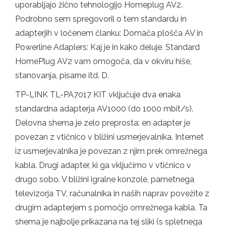
uporabljajo žično tehnologijo Homeplug AV2.
Podrobno sem spregovoril o tem standardu in
adapterjih v ločenem članku: Domača plošča AV in
Powerline Adaplers: Kaj je in kako deluje. Standard
HomePlug AV2 vam omogoča, da v okviru hiše,
stanovanja, pisarne itd. D.
TP-LINK TL-PA7017 KIT vključuje dva enaka
standardna adapterja AV1000 (do 1000 mbit/s).
Delovna shema je zelo preprosta: en adapter je
povezan z vtičnico v bližini usmerjevalnika. Internet
iz usmerjevalnika je povezan z njim prek omrežnega
kabla. Drugi adapter, ki ga vključimo v vtičnico v
drugo sobo. V bližini igralne konzole, pametnega
televizorja TV, računalnika in naših naprav povežite z
drugim adapterjem s pomočjo omrežnega kabla. Ta
shema je najbolje prikazana na tej sliki (s spletnega