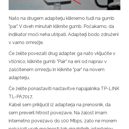
Nato na drugem adapterju kliknemo tudi na gumb
"par". V dveh minutah kliknite gumb. Počakamo, da
indikator moči neha utripati. Adapterji bodo združeni
v varno omrežje.
Če želite povezati drug adapter, ga nato vključite v
vtičnico, kliknite gumb "Pair" na eni od naprav v
zaščitenem omrežju in kliknite "par" na novem
adapterju.
Če želite ponastaviti nastavitve napajalnika TP-LINK
TL-PA7017.
Kabel sem priključil iz adapterja na prenosnik, da
sem preveril hitrost povezave. Na žalost imam
internetno povezavo do 100 Mbps, zato ne morem
pokazati vseh možnosti teh gigabitnih adapterjev.